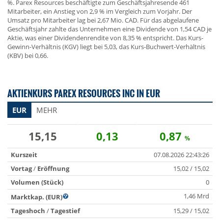
%. Parex Resources beschäftigte zum Geschäftsjahresende 461
Mitarbeiter, ein Anstieg von 2,9 % im Vergleich zum Vorjahr. Der
Umsatz pro Mitarbeiter lag bei 2,67 Mio. CAD. Für das abgelaufene
Geschäftsjahr zahlte das Unternehmen eine Dividende von 1,54 CAD je
Aktie, was einer Dividendenrendite von 8,35 % entspricht. Das Kurs-
Gewinn-Verhältnis (KGV) liegt bei 5,03, das Kurs-Buchwert-Verhältnis
(KBV) bei 0,66.
AKTIENKURS PAREX RESOURCES INC IN EUR
EUR
MEHR
15,15
0,13
0,87
%
Kurszeit
07.08.2026 22:43:26
Vortag
/
Eröffnung
15,02 / 15,02
Volumen (Stück)
0
1,46 Mrd
Marktkap. (EUR)
Tageshoch
/
Tagestief
15,29 / 15,02