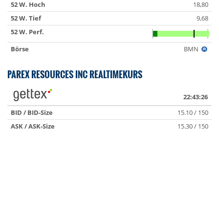
52 W. Hoch
18,80
52 W. Tief
9,68
52 W. Perf.
Börse
BMN
PAREX RESOURCES INC REALTIMEKURS
22:43:26
BID / BID-Size
15.10 / 150
ASK / ASK-Size
15.30 / 150