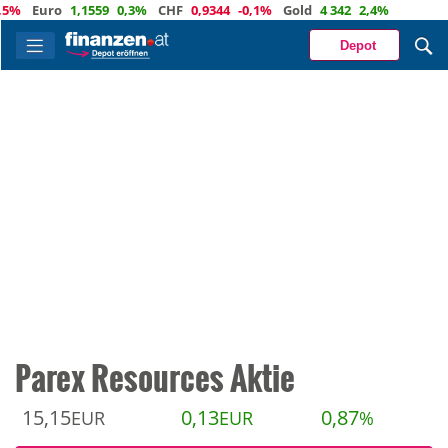
Euro
1,1559
0,3%
CHF
0,9344
-0,1%
Gold
4 342
2,4%
Depot
Parex Resources Aktie
15,15
0,13
0,87
EUR
EUR
%