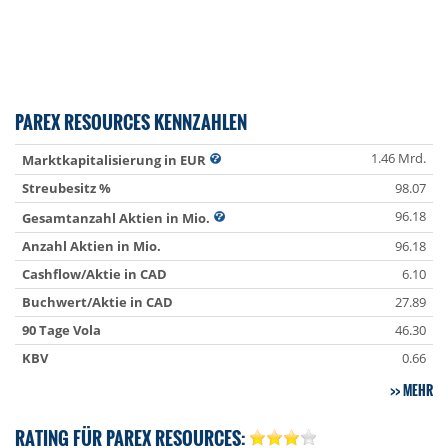
PAREX RESOURCES KENNZAHLEN
1.46 Mrd.
Marktkapitalisierung in EUR
Streubesitz %
98.07
96.18
Gesamtanzahl Aktien in Mio.
Anzahl Aktien in Mio.
96.18
Cashflow/Aktie in CAD
6.10
Buchwert/Aktie in CAD
27.89
90 Tage Vola
46.30
KBV
0.66
MEHR
RATING FÜR PAREX RESOURCES: