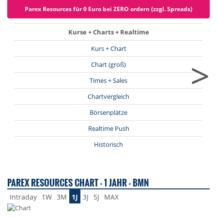
Parex Resources für 0 Euro bei ZERO ordern (zzgl. Spreads)
Kurse + Charts + Realtime
Kurs + Chart
>
Chart (groß)
Times + Sales
Chartvergleich
Börsenplätze
Realtime Push
Historisch
PAREX RESOURCES CHART - 1 JAHR - BMN
Intraday
1W
3M
1J
3J
5J
MAX