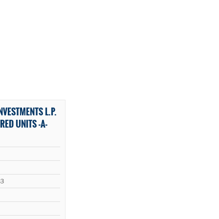
NVESTMENTS L.P.
RED UNITS -A-
3