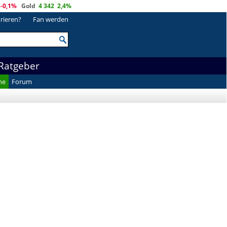
-0,1%
Gold
4 342
2,4%
trieren?
Fan werden
Ratgeber
he
Forum