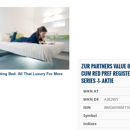
ZUR PARTNERS VALUE I
CUM RED PREF REGISTE
SERIES -1- AKTIE
WKN AT
WKN DE
A3E2W5
ISIN
BMG6936M118
Symbol
Indizes