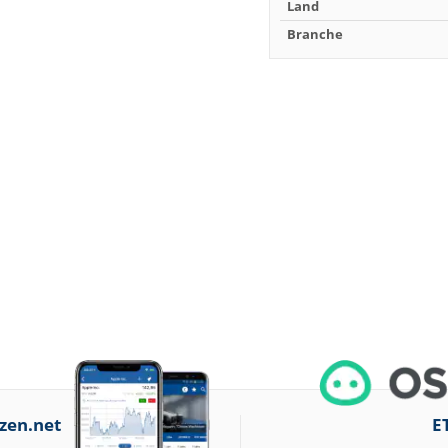
Land
Branche
zen.net
E