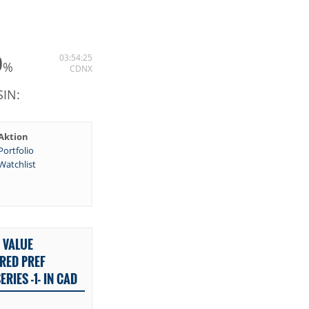
0
03:54:25
%
CDNX
SIN:
Aktion
Portfolio
Watchlist
 VALUE
 RED PREF
ERIES -1- IN CAD