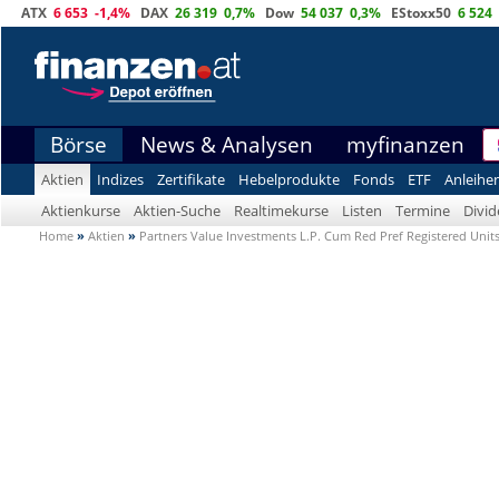
ATX
6 653
-1,4%
DAX
26 319
0,7%
Dow
54 037
0,3%
EStoxx50
6 524
Börse
News & Analysen
myfinanzen
Aktien
Indizes
Zertifikate
Hebelprodukte
Fonds
ETF
Anleihe
Aktienkurse
Aktien-Suche
Realtimekurse
Listen
Termine
Divi
Home
»
Aktien
»
Partners Value Investments L.P. Cum Red Pref Registered Units 