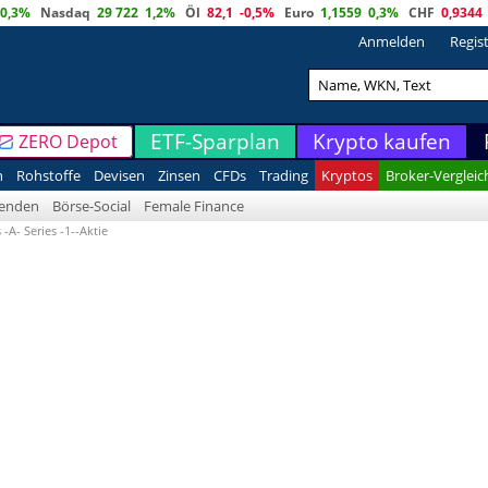
0,3%
Nasdaq
29 722
1,2%
Öl
82,1
-0,5%
Euro
1,1559
0,3%
CHF
0,9344
Anmelden
Regis
ETF-Sparplan
Krypto kaufen
ZERO Depot
n
Rohstoffe
Devisen
Zinsen
CFDs
Trading
Kryptos
Broker-Vergleic
denden
Börse-Social
Female Finance
-A- Series -1--Aktie