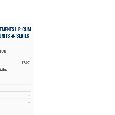
TMENTS L.P. CUM
NITS -A- SERIES
 EUR
-
87.97
Mio.
-
-
-
-
-
-