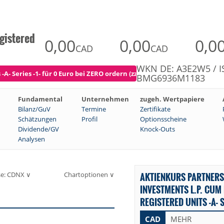
gistered
0,00
0,00
0,0
CAD
CAD
WKN DE: A3E2W5 / I
- Series -1- für 0 Euro bei ZERO ordern (zzgl. Spreads)
BMG6936M1183
Fundamental
Unternehmen
zugeh. Wertpapiere
Bilanz/GuV
Termine
Zertifikate
Schätzungen
Profil
Optionsscheine
Dividende/GV
Knock-Outs
Analysen
se: CDNX ∨
Chartoptionen ∨
AKTIENKURS PARTNERS
INVESTMENTS L.P. CUM
REGISTERED UNITS -A- S
CAD
MEHR