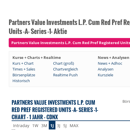
Partners Value Investments L.P. Cum Red Pref Re
Units -A- Series -1- Aktie
Partners Value Investments L.P. Cum Red Pref Registered Units -A
Kurse + Charts + Realtime
News + Analysen
Kurs + Chart
Chart (groß)
News + Adhoc
Times + Sales
Chartvergleich
Analysen
Börsenplätze
Realtime Push
Kursziele
Historisch
PARTNERS VALUE INVESTMENTS L.P. CUM
Bör
RED PREF REGISTERED UNITS -A- SERIES -1-
CHART - 1 JAHR - CDNX
Intraday
1W
3M
1J
3J
5J
MAX