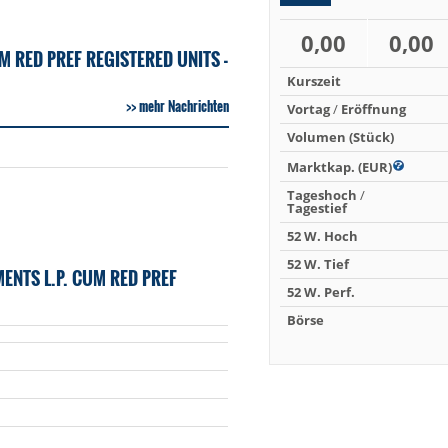
0,00
0,00
 RED PREF REGISTERED UNITS -
Kurszeit
mehr Nachrichten
Vortag
/
Eröffnung
Volumen (Stück)
Marktkap. (EUR)
Tageshoch
/
Tagestief
52 W. Hoch
52 W. Tief
NTS L.P. CUM RED PREF
52 W. Perf.
Börse