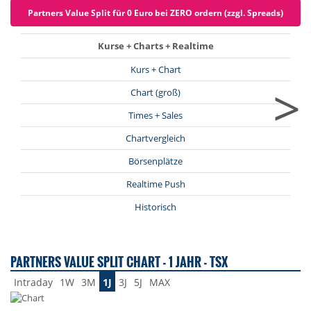
Partners Value Split für 0 Euro bei ZERO ordern (zzgl. Spreads)
Kurse + Charts + Realtime
Kurs + Chart
>
Chart (groß)
Times + Sales
Chartvergleich
Börsenplätze
Realtime Push
Historisch
PARTNERS VALUE SPLIT CHART - 1 JAHR - TSX
Intraday
1W
3M
1J
3J
5J
MAX