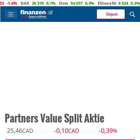
-1,4%
DAX
26 319
0,7%
Dow
54 037
0,3%
EStoxx50
6 524
0,3%
Na
Depot
Partners Value Split Aktie
25,46
-0,10
-0,39
CAD
CAD
%