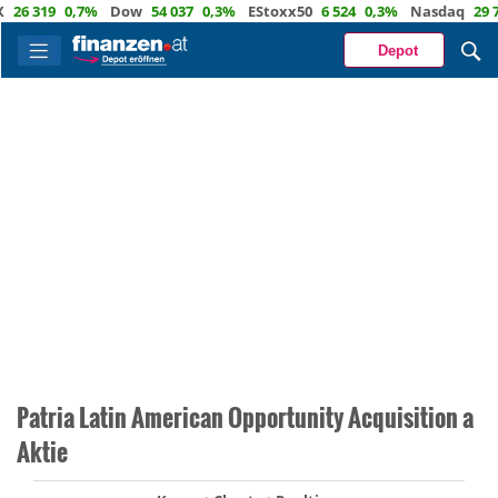
319
0,7%
Dow
54 037
0,3%
EStoxx50
6 524
0,3%
Nasdaq
29 722
1
Depot
Patria Latin American Opportunity Acquisition a
Aktie