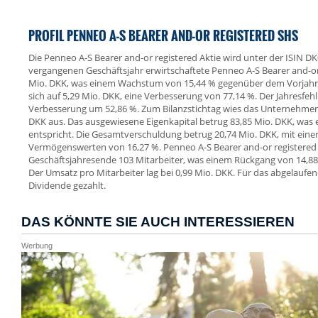
PROFIL PENNEO A-S BEARER AND-OR REGISTERED SHS
Die Penneo A-S Bearer and-or registered Aktie wird unter der ISIN 
vergangenen Geschäftsjahr erwirtschaftete Penneo A-S Bearer and-o
Mio. DKK, was einem Wachstum von 15,44 % gegenüber dem Vorjahr en
sich auf 5,29 Mio. DKK, eine Verbesserung von 77,14 %. Der Jahresfeh
Verbesserung um 52,86 %. Zum Bilanzstichtag wies das Unternehmen
DKK aus. Das ausgewiesene Eigenkapital betrug 83,85 Mio. DKK, was 
entspricht. Die Gesamtverschuldung betrug 20,74 Mio. DKK, mit eine
Vermögenswerten von 16,27 %. Penneo A-S Bearer and-or registered
Geschäftsjahresende 103 Mitarbeiter, was einem Rückgang von 14,88
Der Umsatz pro Mitarbeiter lag bei 0,99 Mio. DKK. Für das abgelaufe
Dividende gezahlt.