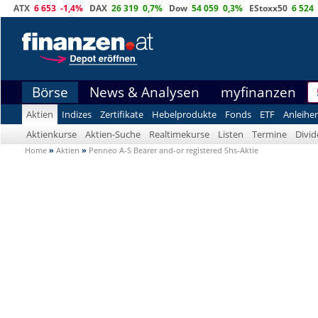
ATX
6 653
-1,4%
DAX
26 319
0,7%
Dow
54 059
0,3%
EStoxx50
6 524
Börse
News & Analysen
myfinanzen
Aktien
Indizes
Zertifikate
Hebelprodukte
Fonds
ETF
Anleihe
Aktienkurse
Aktien-Suche
Realtimekurse
Listen
Termine
Divi
Home
»
Aktien
»
Penneo A-S Bearer and-or registered Shs-Aktie