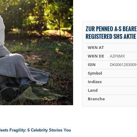
ZUR PENNEO A-S BEAR
REGISTERED SHS AKTIE
WKN AT
WKN DE
A2P6MX
ISIN
DK0061283009
Symbol
Indizes
Land
Branche