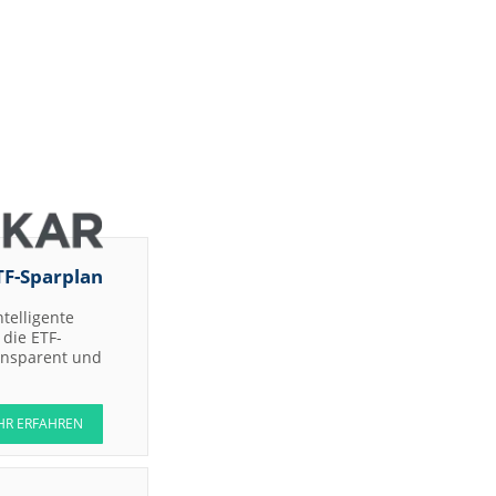
TF-Sparplan
ntelligente
die ETF-
ransparent und
HR ERFAHREN