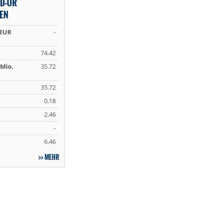
ND-OR
EN
 EUR
-
74.42
Mio.
35.72
35.72
0.18
2.46
-
6.46
MEHR