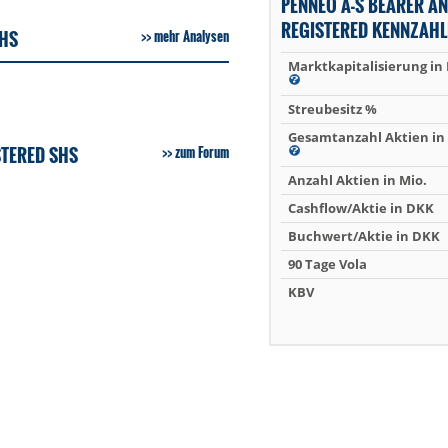
PENNEO A-S BEARER A
REGISTERED KENNZAHL
SHS
mehr Analysen
Marktkapitalisierung in
Streubesitz %
Gesamtanzahl Aktien in 
STERED SHS
zum Forum
Anzahl Aktien in Mio.
Cashflow/Aktie in DKK
Buchwert/Aktie in DKK
90 Tage Vola
KBV