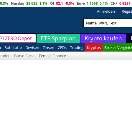
0,3%
Nasdaq
29 682
1,1%
Öl
82,1
-0,5%
Euro
1,1568
0,4%
CHF
0,9337
Anmelden
Regis
ETF-Sparplan
Krypto kaufen
ZERO Depot
n
Rohstoffe
Devisen
Zinsen
CFDs
Trading
Kryptos
Broker-Vergleic
denden
Börse-Social
Female Finance