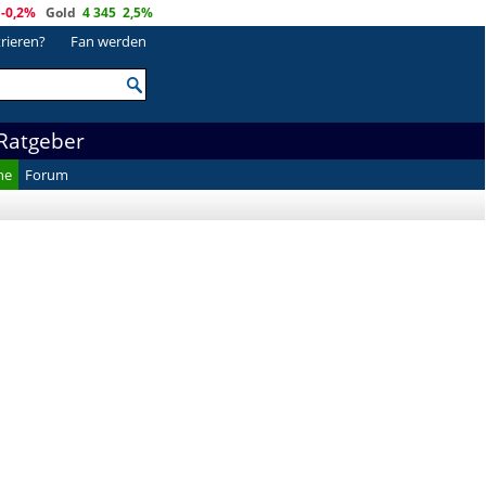
-0,2%
Gold
4 345
2,5%
trieren?
Fan werden
Ratgeber
he
Forum