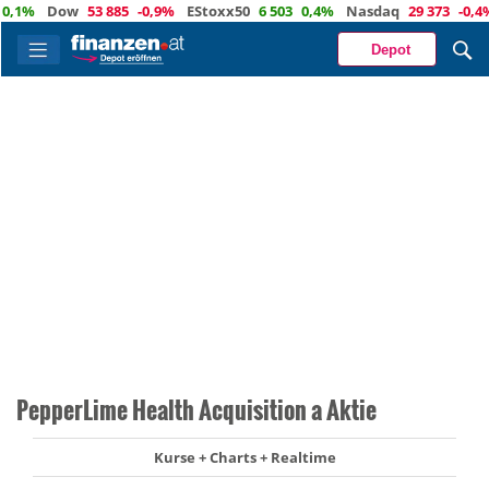
1%
Dow
53 885
-0,9%
EStoxx50
6 503
0,4%
Nasdaq
29 373
-0,4%
Ö
Depot
PepperLime Health Acquisition a Aktie
Kurse + Charts + Realtime