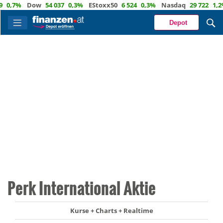
,7%
Dow
54 037
0,3%
EStoxx50
6 524
0,3%
Nasdaq
29 722
1,2%
Depot
Perk International Aktie
Kurse + Charts + Realtime