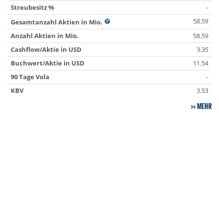
Streubesitz %
-
58.59
Gesamtanzahl Aktien in Mio.
Anzahl Aktien in Mio.
58.59
Cashflow/Aktie in USD
3.35
Buchwert/Aktie in USD
11.54
90 Tage Vola
-
KBV
3.53
MEHR