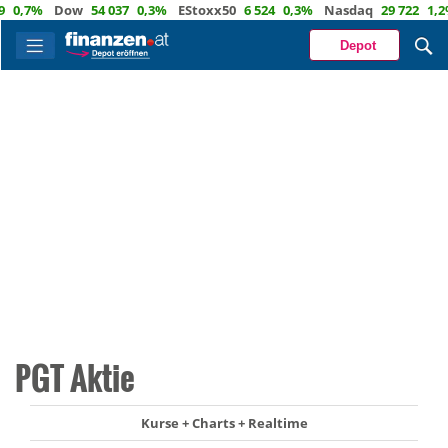
,7%
Dow
54 037
0,3%
EStoxx50
6 524
0,3%
Nasdaq
29 722
1,2%
Depot
PGT Aktie
Kurse + Charts + Realtime