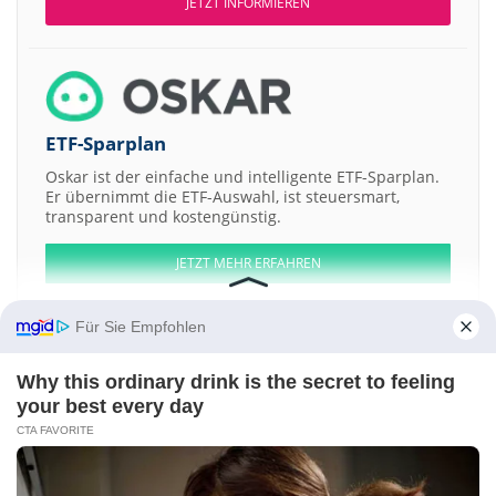
JETZT INFORMIEREN
ETF-Sparplan
Oskar ist der einfache und intelligente ETF-Sparplan.
Er übernimmt die ETF-Auswahl, ist steuersmart,
transparent und kostengünstig.
JETZT MEHR ERFAHREN
Für Sie Empfohlen
Why this ordinary drink is the secret to feeling
Aktien ATX
DAX
EuroStoxx 50
Dow Jones
NASDAQ 100
Nikkei 225
your best every day
S&P 500
CTA FAVORITE
Weitere Aktien:
Bidz.com
Home Bancshares
Chinainfo Holdings
Aduddell Industries
Volcano CorpShs