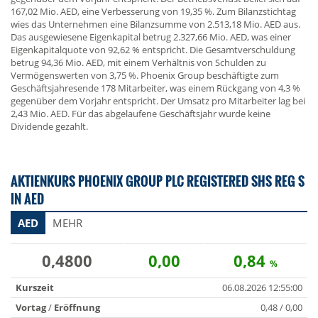
167,02 Mio. AED, eine Verbesserung von 19,35 %. Zum Bilanzstichtag
wies das Unternehmen eine Bilanzsumme von 2.513,18 Mio. AED aus.
Das ausgewiesene Eigenkapital betrug 2.327,66 Mio. AED, was einer
Eigenkapitalquote von 92,62 % entspricht. Die Gesamtverschuldung
betrug 94,36 Mio. AED, mit einem Verhältnis von Schulden zu
Vermögenswerten von 3,75 %. Phoenix Group beschäftigte zum
Geschäftsjahresende 178 Mitarbeiter, was einem Rückgang von 4,3 %
gegenüber dem Vorjahr entspricht. Der Umsatz pro Mitarbeiter lag bei
2,43 Mio. AED. Für das abgelaufene Geschäftsjahr wurde keine
Dividende gezahlt.
AKTIENKURS PHOENIX GROUP PLC REGISTERED SHS REG S
IN AED
AED
MEHR
0,4800
0,00
0,84
%
Kurszeit
06.08.2026 12:55:00
Vortag
/
Eröffnung
0,48 / 0,00