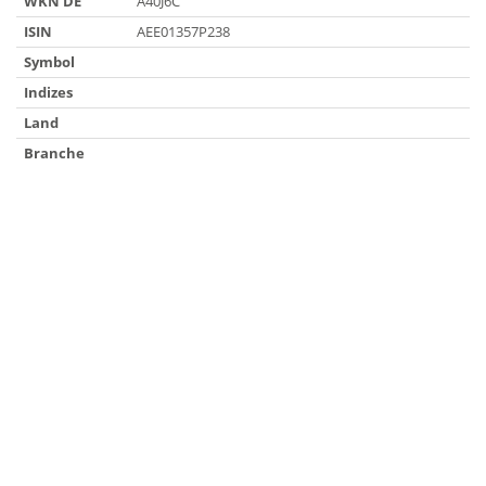
WKN DE
A40J6C
ISIN
AEE01357P238
Symbol
Indizes
Land
Branche