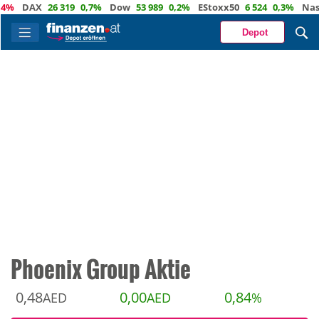
DAX
26 319
0,7%
Dow
53 989
0,2%
EStoxx50
6 524
0,3%
Nasdaq
Depot
Phoenix Group Aktie
0,48
0,00
0,84
AED
AED
%