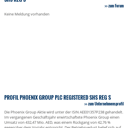
zum Forum
Keine Meldung vorhanden
PROFIL PHOENIX GROUP PLC REGISTERED SHS REG S
zum Unternehmensprofil
Die Phoenix Group Aktie wird unter der ISIN AEE01357P238 gehandelt.
Im vergangenen Geschäftsjahr erwirtschaftete Phoenix Group einen
Umsatz von 432,47 Mio. AED, was einem Rückgang von 42,76 %
gegenüber dem Vorjahr entspricht. Der Betriebsverlust belief sich auf