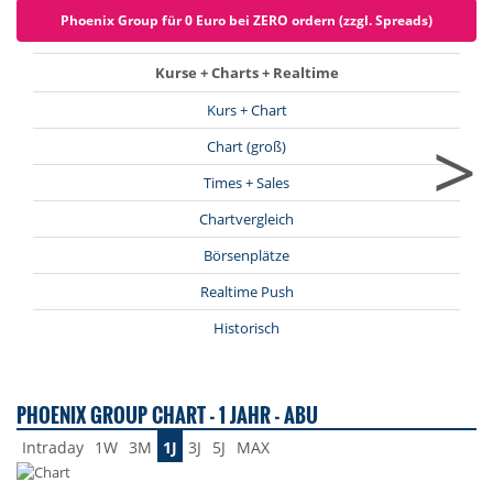
Phoenix Group für 0 Euro bei ZERO ordern (zzgl. Spreads)
Kurse + Charts + Realtime
Kurs + Chart
>
Chart (groß)
Times + Sales
Chartvergleich
Börsenplätze
Realtime Push
Historisch
PHOENIX GROUP CHART - 1 JAHR - ABU
Intraday
1W
3M
1J
3J
5J
MAX