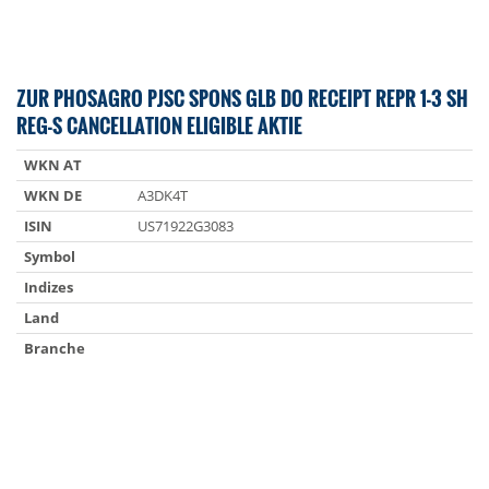
ZUR PHOSAGRO PJSC SPONS GLB DO RECEIPT REPR 1-3 SH
REG-S CANCELLATION ELIGIBLE AKTIE
WKN AT
WKN DE
A3DK4T
ISIN
US71922G3083
Symbol
Indizes
Land
Branche