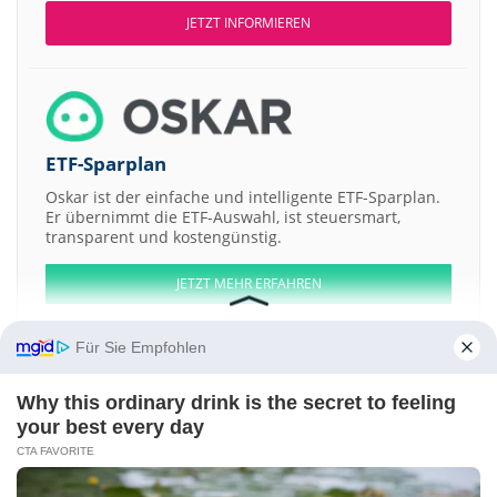
JETZT INFORMIEREN
ETF-Sparplan
Oskar ist der einfache und intelligente ETF-Sparplan.
Er übernimmt die ETF-Auswahl, ist steuersmart,
transparent und kostengünstig.
JETZT MEHR ERFAHREN
Für Sie Empfohlen
Why this ordinary drink is the secret to feeling
Aktien ATX
DAX
EuroStoxx 50
Dow Jones
NASDAQ 100
Nikkei 225
your best every day
S&P 500
CTA FAVORITE
Weitere Aktien:
UVRE
Demetallica
Robus Group AS Registered Shs
BrewBilt