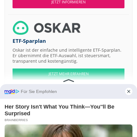
JETZT INFORMIEREN
ETF-Sparplan
Oskar ist der einfache und intelligente ETF-Sparplan.
Er übernimmt die ETF-Auswahl, ist steuersmart,
transparent und kostengünstig.
JETZT MEHR ERFAHREN
Für Sie Empfohlen
Her Story Isn't What You Think—You''ll Be
Aktien ATX
DAX
EuroStoxx 50
Dow Jones
NASDAQ 100
Nikkei 225
Surprised
S&P 500
BRAINBERRIES
Weitere Aktien:
The Toronto-Dominion Bank Non-Cum Red
Monitise
Ramco Cements