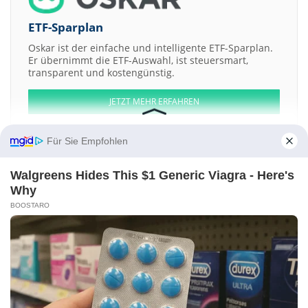
ETF-Sparplan
Oskar ist der einfache und intelligente ETF-Sparplan.
Er übernimmt die ETF-Auswahl, ist steuersmart,
transparent und kostengünstig.
JETZT MEHR ERFAHREN
Für Sie Empfohlen
Walgreens Hides This $1 Generic Viagra - Here's
Aktien ATX
DAX
EuroStoxx 50
Dow Jones
NASDAQ 100
Nikkei 225
Why
S&P 500
BOOSTARO
Weitere Aktien:
Mecanica Fina
Zavod za geotehniku a.d.
Northern Sphere Mining
Willas-Array Electronics
Canadian Utilities
Kontakt
-
Impressum
-
Werbung
-
Barrierefreiheit
Sitemap
-
Datenschutz
-
Disclaimer
-
AGB
-
Privatsphäre-Einstellungen