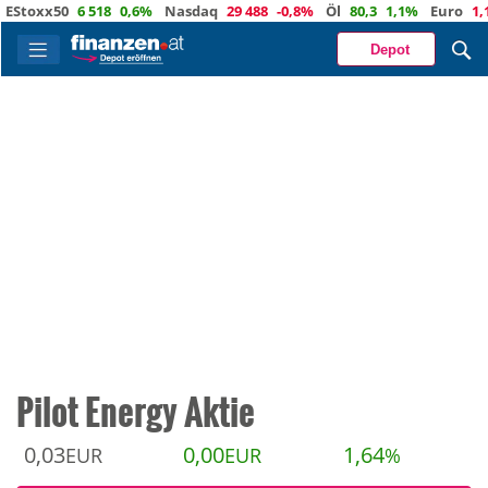
oxx50
6 518
0,6%
Nasdaq
29 488
-0,8%
Öl
80,3
1,1%
Euro
1,1543
Depot
Pilot Energy Aktie
0,03
0,00
1,64
EUR
EUR
%