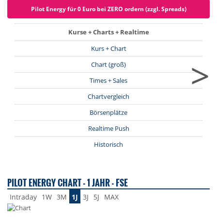
Pilot Energy für 0 Euro bei ZERO ordern (zzgl. Spreads)
Kurse + Charts + Realtime
Kurs + Chart
>
Chart (groß)
Times + Sales
Chartvergleich
Börsenplätze
Realtime Push
Historisch
PILOT ENERGY CHART - 1 JAHR - FSE
Intraday
1W
3M
1J
3J
5J
MAX