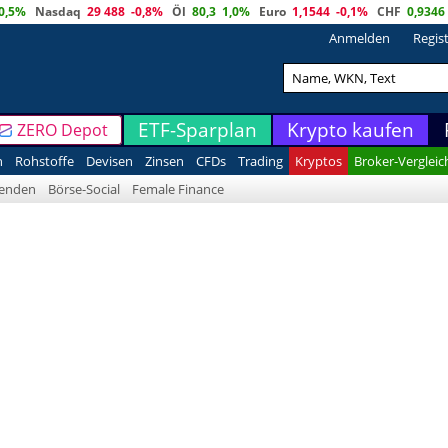
0,5%
Nasdaq
29 488
-0,8%
Öl
80,3
1,0%
Euro
1,1544
-0,1%
CHF
0,9346
Anmelden
Regis
ETF-Sparplan
Krypto kaufen
ZERO Depot
n
Rohstoffe
Devisen
Zinsen
CFDs
Trading
Kryptos
Broker-Vergleic
denden
Börse-Social
Female Finance