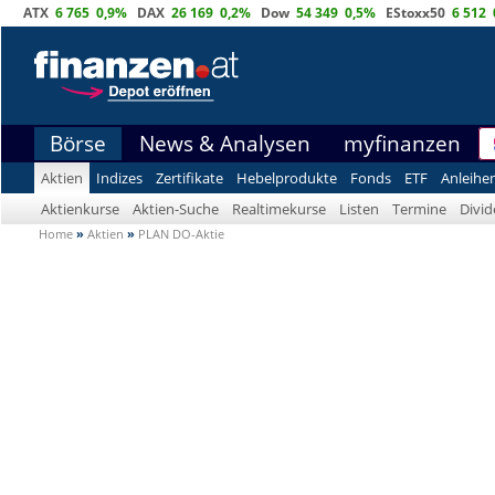
ATX
6 765
0,9%
DAX
26 169
0,2%
Dow
54 349
0,5%
EStoxx50
6 512
Börse
News & Analysen
myfinanzen
Aktien
Indizes
Zertifikate
Hebelprodukte
Fonds
ETF
Anleihe
Aktienkurse
Aktien-Suche
Realtimekurse
Listen
Termine
Divi
Home
»
Aktien
»
PLAN DO-Aktie