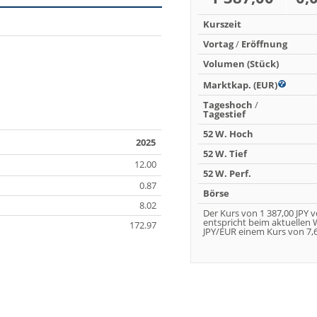
Kurszeit
Vortag
/
Eröffnung
Volumen (Stück)
Marktkap. (EUR)
Tageshoch
/
Tagestief
52 W. Hoch
2025
52 W. Tief
12.00
52 W. Perf.
0.87
Börse
8.02
Der Kurs von 1 387,00 JPY 
entspricht beim aktuellen
172.97
JPY/EUR einem Kurs von 7,6