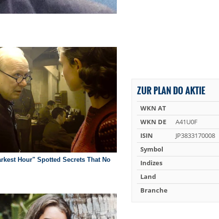
ZUR PLAN DO AKTIE
WKN AT
WKN DE
A41U0F
ISIN
JP3833170008
Symbol
Indizes
Land
Branche