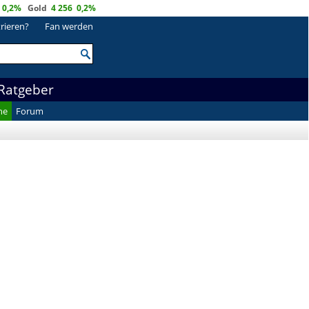
0,2%
Gold
4 256
0,2%
trieren?
Fan werden
Ratgeber
he
Forum