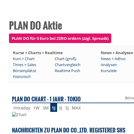
PLAN DO Aktie
PLAN DO für 0 Euro bei ZERO ordern (zzgl. Spreads)
Kurse + Charts + Realtime
News + Analysen
Kurs + Chart
Chart (groß)
News + Adhoc
Times + Sales
Chartvergleich
Analysen
Börsenplätze
Realtime Push
Kursziele
Historisch
PLAN DO CHART - 1 JAHR - TOKIO
Börs
Intraday
1W
3M
1J
3J
5J
MAX
NACHRICHTEN ZU PLAN DO CO.,LTD. REGISTERED SHS