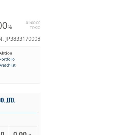
00
01:00:00
%
TOKIO
N: JP3833170008
Aktion
Portfolio
Watchlist
O.,LTD.
00
0,00