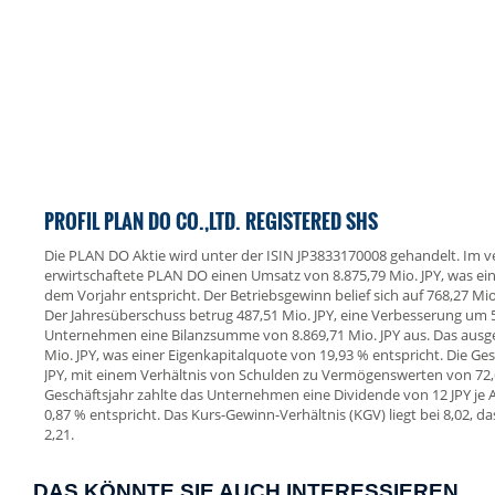
PROFIL PLAN DO CO.,LTD. REGISTERED SHS
Die PLAN DO Aktie wird unter der ISIN JP3833170008 gehandelt. Im 
erwirtschaftete PLAN DO einen Umsatz von 8.875,79 Mio. JPY, was 
dem Vorjahr entspricht. Der Betriebsgewinn belief sich auf 768,27 Mio
Der Jahresüberschuss betrug 487,51 Mio. JPY, eine Verbesserung um 5
Unternehmen eine Bilanzsumme von 8.869,71 Mio. JPY aus. Das ausge
Mio. JPY, was einer Eigenkapitalquote von 19,93 % entspricht. Die G
JPY, mit einem Verhältnis von Schulden zu Vermögenswerten von 72,
Geschäftsjahr zahlte das Unternehmen eine Dividende von 12 JPY je 
0,87 % entspricht. Das Kurs-Gewinn-Verhältnis (KGV) liegt bei 8,02, d
2,21.