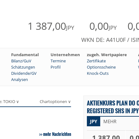
1 387,00
0,00
0,
JPY
JPY
WKN DE: A41U0F / ISI
Fundamental
Unternehmen
zugeh. Wertpapiere
Bilanz/GuV
Termine
Zertifikate
Schätzungen
Profil
Optionsscheine
Dividende/GV
Knock-Outs
Analysen
e: TOKIO ∨
Chartoptionen ∨
AKTIENKURS PLAN DO C
REGISTERED SHS IN JPY
JPY
MEHR
mehr Nachrichten
1 387,00
0,