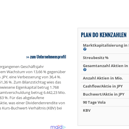
PLAN DO KENNZAHLEN
Marktkapitalisierung in
zum Unternehmensprofil
Streubesitz %
Gesamtanzahl Aktien in 
vergangenen Geschäftsjahr
einem Wachstum von 13,66 % gegenüber
. JPY, eine Verbesserung von 36,4 %.
Anzahl Aktien in Mio.
1,36 %. Zum Bilanzstichtag wies das
Cashflow/Aktie in JPY
wiesene Eigenkapital betrug 1.768
esamtverschuldung betrug 6.442,23 Mio.
Buchwert/Aktie in JPY
63 %. Für das abgelaufene
90 Tage Vola
Aktie, was einer Dividendenrendite von
as Kurs-Buchwert-Verhältnis (KBV) bei
KBV