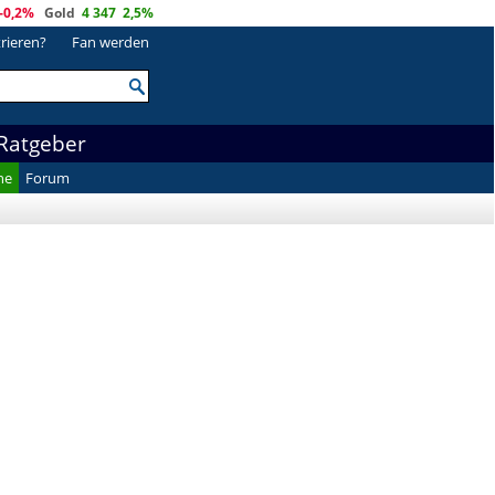
-0,2%
Gold
4 347
2,5%
trieren?
Fan werden
Ratgeber
he
Forum