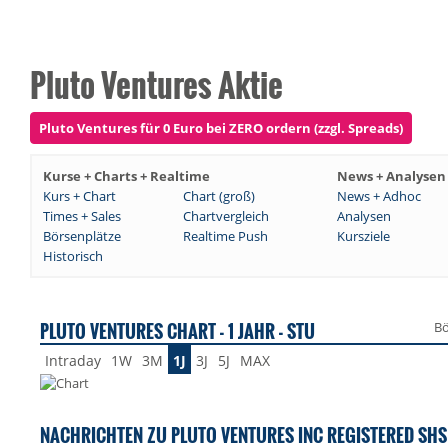
Pluto Ventures Aktie
Pluto Ventures für 0 Euro bei ZERO ordern (zzgl. Spreads)
Kurse + Charts + Realtime
News + Analysen
Kurs + Chart
Chart (groß)
News + Adhoc
Times + Sales
Chartvergleich
Analysen
Börsenplätze
Realtime Push
Kursziele
Historisch
PLUTO VENTURES CHART - 1 JAHR - STU
Bö
Intraday
1W
3M
1J
3J
5J
MAX
NACHRICHTEN ZU PLUTO VENTURES INC REGISTERED SHS