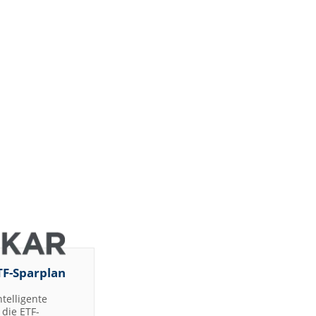
TF-Sparplan
ntelligente
die ETF-