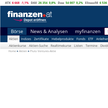
ATX
6 668
-1,1%
DAX
26 354
0,8%
Dow
54 007
0,2%
EStoxx50
6 536
Börse
News & Analysen
myfinanzen
Aktien
Indizes
Zertifikate
Hebelprodukte
Fonds
ETF
Anleihe
Aktienkurse
Aktien-Suche
Realtimekurse
Listen
Termine
Divi
Home
»
Aktien
»
Pluto Ventures-Aktie