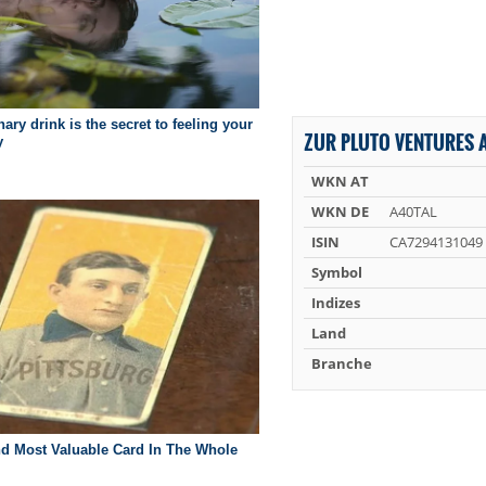
ZUR PLUTO VENTURES A
WKN AT
WKN DE
A40TAL
ISIN
CA7294131049
Symbol
Indizes
Land
Branche