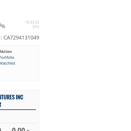
0
16:33:32
%
STU
N: CA7294131049
Aktion
Portfolio
Watchlist
NTURES INC
R
0
0,00