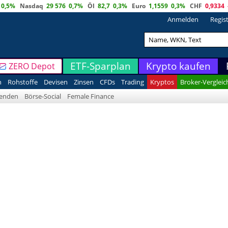
0,5%
Nasdaq
29 576
0,7%
Öl
82,7
0,3%
Euro
1,1559
0,3%
CHF
0,9334
Anmelden
Regis
ETF-Sparplan
Krypto kaufen
ZERO Depot
n
Rohstoffe
Devisen
Zinsen
CFDs
Trading
Kryptos
Broker-Vergleic
denden
Börse-Social
Female Finance