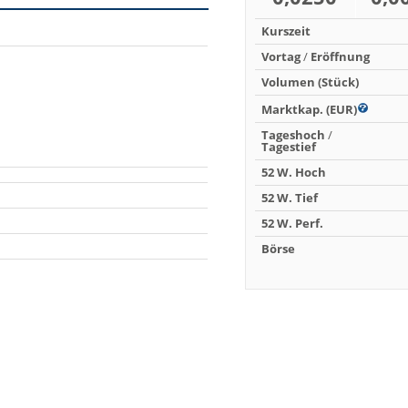
Kurszeit
Vortag
/
Eröffnung
Volumen (Stück)
Marktkap. (EUR)
Tageshoch
/
Tagestief
52 W. Hoch
52 W. Tief
52 W. Perf.
Börse