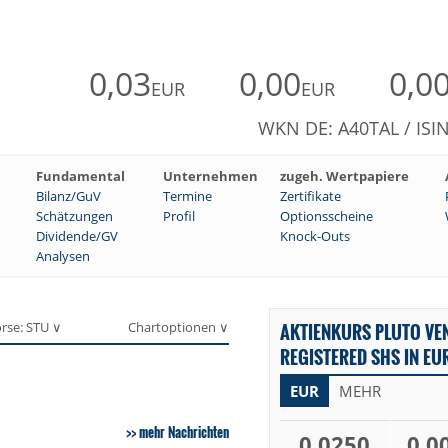
0,03
0,00
0,0
EUR
EUR
WKN DE: A40TAL / ISI
Fundamental
Unternehmen
zugeh. Wertpapiere
Bilanz/GuV
Termine
Zertifikate
Schätzungen
Profil
Optionsscheine
Dividende/GV
Knock-Outs
Analysen
rse: STU ∨
Chartoptionen ∨
AKTIENKURS PLUTO VE
REGISTERED SHS IN EU
EUR
MEHR
mehr Nachrichten
0,0250
0,0