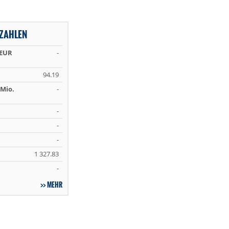
ZAHLEN
 EUR
-
94.19
Mio.
-
-
-
-
1 327.83
-
MEHR