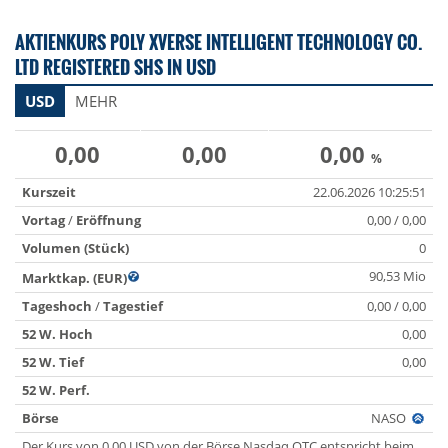
AKTIENKURS POLY XVERSE INTELLIGENT TECHNOLOGY CO.
LTD REGISTERED SHS IN USD
USD
MEHR
0,00
0,00
0,00
%
Kurszeit
22.06.2026 10:25:51
Vortag
/
Eröffnung
0,00 / 0,00
Volumen (Stück)
0
90,53 Mio
Marktkap. (EUR)
Tageshoch
/
Tagestief
0,00 / 0,00
52 W. Hoch
0,00
52 W. Tief
0,00
52 W. Perf.
Börse
NASO
Der Kurs von 0,00 USD von der Börse Nasdaq OTC entspricht beim