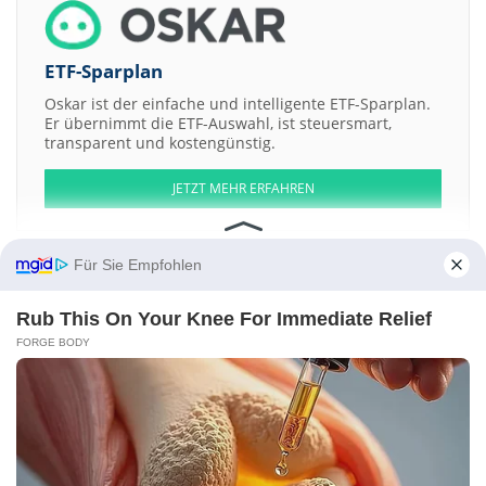
ETF-Sparplan
Oskar ist der einfache und intelligente ETF-Sparplan.
Er übernimmt die ETF-Auswahl, ist steuersmart,
transparent und kostengünstig.
JETZT MEHR ERFAHREN
Für Sie Empfohlen
Rub This On Your Knee For Immediate Relief
Aktien ATX
DAX
EuroStoxx 50
Dow Jones
NASDAQ 100
Nikkei 225
S&P 500
FORGE BODY
Weitere Aktien:
Knack Packaging
Lingyi iTech
Smoltek Nanotech
HONGCHENG
ENVIRONMENTAL TECHNOLOGY COMPANY
FOXO Technologie a
Kontakt
-
Impressum
-
Werbung
-
Barrierefreiheit
Sitemap
-
Datenschutz
-
Disclaimer
-
AGB
-
Privatsphäre-Einstellungen