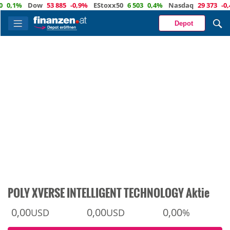
1%
Dow
53 885
-0,9%
EStoxx50
6 503
0,4%
Nasdaq
29 373
-0,4%
Depot
POLY XVERSE INTELLIGENT TECHNOLOGY Aktie
0,00
0,00
0,00
USD
USD
%