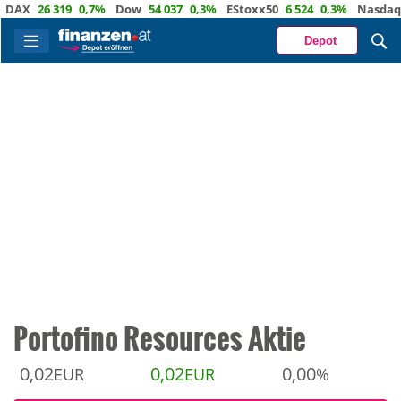
X
26 319
0,7%
Dow
54 037
0,3%
EStoxx50
6 524
0,3%
Nasdaq
29 
Depot
Portofino Resources Aktie
0,02
0,02
0,00
EUR
EUR
%