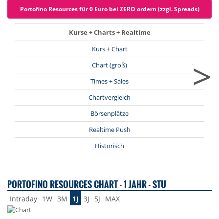
Portofino Resources für 0 Euro bei ZERO ordern (zzgl. Spreads)
Kurse + Charts + Realtime
Kurs + Chart
>
Chart (groß)
Times + Sales
Chartvergleich
Börsenplätze
Realtime Push
Historisch
PORTOFINO RESOURCES CHART - 1 JAHR - STU
Intraday
1W
3M
1J
3J
5J
MAX