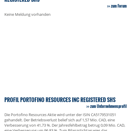
zum Forum
Keine Meldung vorhanden
PROFIL PORTOFINO RESOURCES INC REGISTERED SHS
zum Unternehmensprofil
Die Portofino Resources Aktie wird unter der ISIN CA5179531051
gehandelt. Der Betriebsverlust belief sich auf 1,57 Mio. CAD, eine
Verbesserung von 41,73 %. Der Jahresfehlbetrag betrug 0,09 Mio. CAD,
eine Verbesserung um 96,83 %. Zum Bilanzstichtag wies das