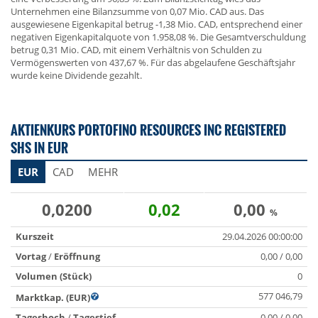
Unternehmen eine Bilanzsumme von 0,07 Mio. CAD aus. Das
ausgewiesene Eigenkapital betrug -1,38 Mio. CAD, entsprechend einer
negativen Eigenkapitalquote von 1.958,08 %. Die Gesamtverschuldung
betrug 0,31 Mio. CAD, mit einem Verhältnis von Schulden zu
Vermögenswerten von 437,67 %. Für das abgelaufene Geschäftsjahr
wurde keine Dividende gezahlt.
AKTIENKURS PORTOFINO RESOURCES INC REGISTERED
SHS IN EUR
EUR
CAD
MEHR
0,0200
0,02
0,00
%
Kurszeit
29.04.2026 00:00:00
Vortag
/
Eröffnung
0,00 / 0,00
Volumen (Stück)
0
577 046,79
Marktkap. (EUR)
Tageshoch
/
Tagestief
0,00 / 0,00