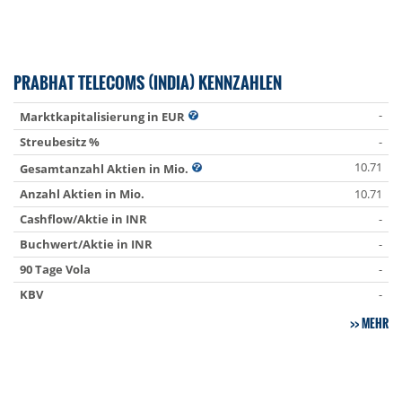
PRABHAT TELECOMS (INDIA) KENNZAHLEN
-
Marktkapitalisierung in EUR
Streubesitz %
-
10.71
Gesamtanzahl Aktien in Mio.
Anzahl Aktien in Mio.
10.71
Cashflow/Aktie in INR
-
Buchwert/Aktie in INR
-
90 Tage Vola
-
KBV
-
MEHR