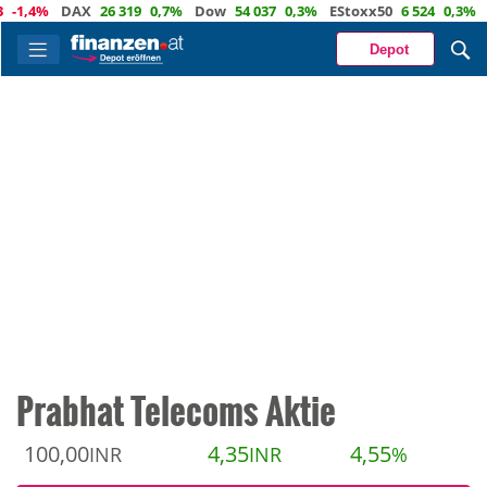
,4%
DAX
26 319
0,7%
Dow
54 037
0,3%
EStoxx50
6 524
0,3%
Nas
Depot
Prabhat Telecoms Aktie
100,00
4,35
4,55
INR
INR
%