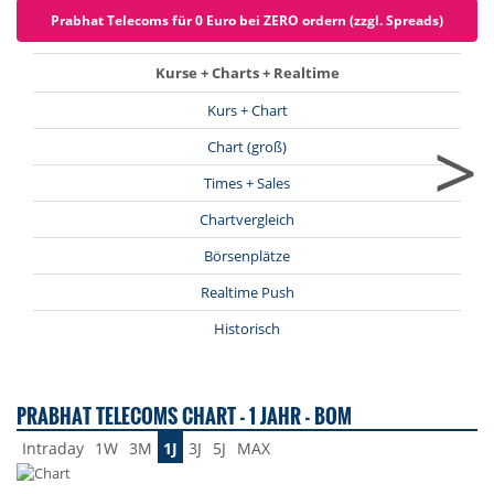
Prabhat Telecoms für 0 Euro bei ZERO ordern (zzgl. Spreads)
Kurse + Charts + Realtime
Kurs + Chart
>
Chart (groß)
Times + Sales
Chartvergleich
Börsenplätze
Realtime Push
Historisch
PRABHAT TELECOMS CHART - 1 JAHR - BOM
Intraday
1W
3M
1J
3J
5J
MAX