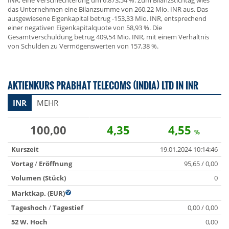
INR, eine Verschlechterung um 6.873,54 %. Zum Bilanzstichtag wies
das Unternehmen eine Bilanzsumme von 260,22 Mio. INR aus. Das
ausgewiesene Eigenkapital betrug -153,33 Mio. INR, entsprechend
einer negativen Eigenkapitalquote von 58,93 %. Die
Gesamtverschuldung betrug 409,54 Mio. INR, mit einem Verhältnis
von Schulden zu Vermögenswerten von 157,38 %.
AKTIENKURS PRABHAT TELECOMS (INDIA) LTD IN INR
INR
MEHR
100,00
4,35
4,55
%
Kurszeit
19.01.2024 10:14:46
Vortag
/
Eröffnung
95,65 / 0,00
Volumen (Stück)
0
Marktkap. (EUR)
Tageshoch
/
Tagestief
0,00 / 0,00
52 W. Hoch
0,00