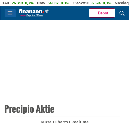
X
26 319
0,7%
Dow
54 037
0,3%
EStoxx50
6 524
0,3%
Nasdaq
29 
Depot
Precipio Aktie
Kurse + Charts + Realtime