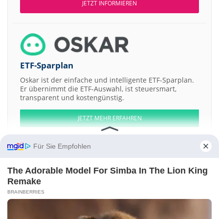
JETZT INFORMIEREN
ETF-Sparplan
Oskar ist der einfache und intelligente ETF-Sparplan.
Er übernimmt die ETF-Auswahl, ist steuersmart,
transparent und kostengünstig.
JETZT MEHR ERFAHREN
Für Sie Empfohlen
The Adorable Model For Simba In The Lion King
Aktien ATX
DAX
EuroStoxx 50
Dow Jones
NASDAQ 100
Nikkei 225
Remake
S&P 500
BRAINBERRIES
Weitere Aktien:
LTS Nutraceuticals
Eastern Goldfields
TransMedics Group
Iowa