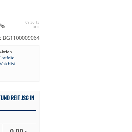
0
09:30:13
%
BUL
: BG1100009064
Aktion
Portfolio
Watchlist
UND REIT JSC IN
0,00