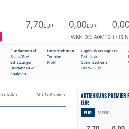
7,70
0,00
0,0
EUR
EUR
WKN DE: A0M15H / ISIN
Fundamental
Unternehmen
zugeh. Wertpapiere
Bilanz/GuV
Termine
Zertifikate
Schätzungen
Profil
Optionsscheine
Dividende/GV
Knock-Outs
Analysen
rse: BUL ∨
Chartoptionen ∨
AKTIENKURS PREMIER F
EUR
EUR
MEHR
7,70
0,00