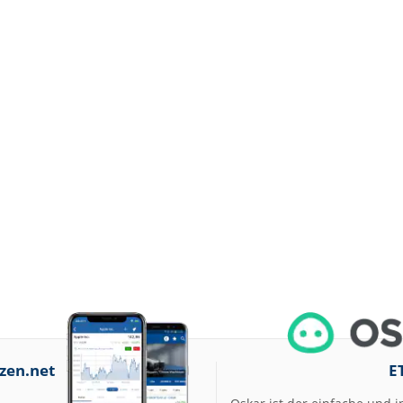
zen.net
E