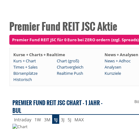
Premier Fund REIT JSC Aktie
Premier Fund REIT JSC für 0 Euro bei ZERO ordern (zzgl. Spreads)
Kurse + Charts + Realtime
News + Analysen
Kurs + Chart
Chart (groß)
News + Adhoc
Times + Sales
Chartvergleich
Analysen
Börsenplätze
Realtime Push
Kursziele
Historisch
PREMIER FUND REIT JSC CHART - 1 JAHR -
Bö
BUL
Intraday
1W
3M
1J
3J
5J
MAX