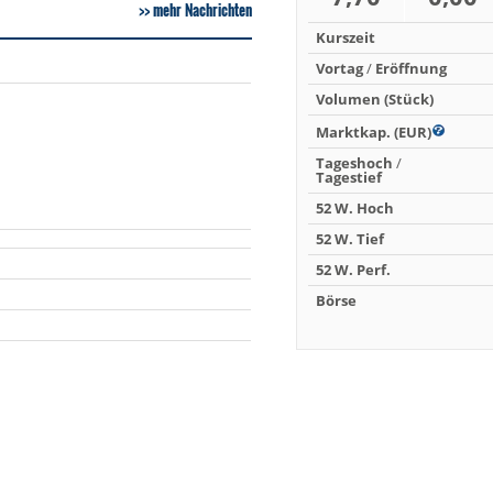
mehr Nachrichten
Kurszeit
Vortag
/
Eröffnung
Volumen (Stück)
Marktkap. (EUR)
Tageshoch
/
Tagestief
52 W. Hoch
52 W. Tief
52 W. Perf.
Börse