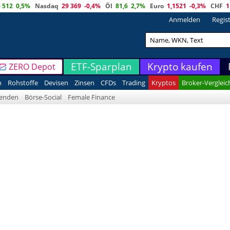
6 512
0,5%
Nasdaq
29 369
-0,4%
Öl
81,6
2,7%
Euro
1,1521
-0,3%
CHF
1
Anmelden
Regis
ETF-Sparplan
Krypto kaufen
ZERO Depot
n
Rohstoffe
Devisen
Zinsen
CFDs
Trading
Kryptos
Broker-Vergleic
denden
Börse-Social
Female Finance