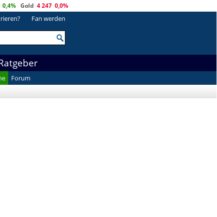
0,4%
Gold
4 247
0,0%
trieren?
Fan werden
Ratgeber
he
Forum