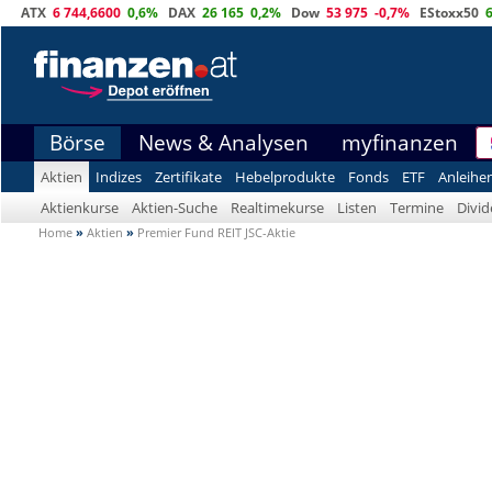
ATX
6 744,6600
0,6%
DAX
26 165
0,2%
Dow
53 975
-0,7%
EStoxx50
Börse
News & Analysen
myfinanzen
Aktien
Indizes
Zertifikate
Hebelprodukte
Fonds
ETF
Anleihe
Aktienkurse
Aktien-Suche
Realtimekurse
Listen
Termine
Divi
Home
»
Aktien
»
Premier Fund REIT JSC-Aktie