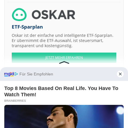
ETF-Sparplan
Oskar ist der einfache und intelligente ETF-Sparplan.
Er übernimmt die ETF-Auswahl, ist steuersmart,
transparent und kostengünstig.
JETZT MEHR ERFAHREN
Für Sie Empfohlen
Top 8 Movies Based On Real Life. You Have To
Aktien ATX
DAX
EuroStoxx 50
Dow Jones
NASDAQ 100
Nikkei 225
Watch Them!
S&P 500
BRAINBERRIES
Weitere Aktien:
Superior Air Products
Jarigold Textiles
Venus Remedies
Magna
Electro Castings
Madhusudan Industries
Kontakt
-
Impressum
-
Werbung
-
Barrierefreiheit