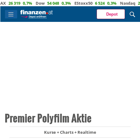
26 319
0,7%
Dow
54 048
0,3%
EStoxx50
6 524
0,3%
Nasdaq
29 67
Depot
Premier Polyfilm Aktie
Kurse + Charts + Realtime