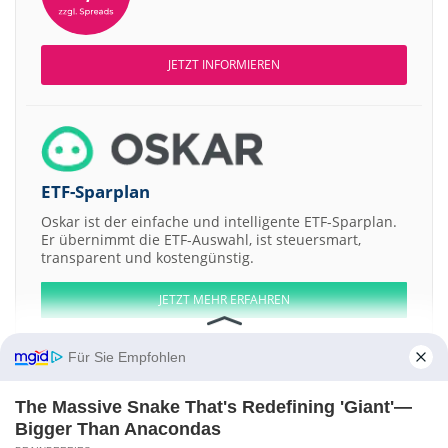
JETZT INFORMIEREN
ETF-Sparplan
Oskar ist der einfache und intelligente ETF-Sparplan.
Er übernimmt die ETF-Auswahl, ist steuersmart,
transparent und kostengünstig.
JETZT MEHR ERFAHREN
Für Sie Empfohlen
The Massive Snake That's Redefining 'Giant'—
Aktien ATX
DAX
EuroStoxx 50
Dow Jones
NASDAQ 100
Nikkei 225
Bigger Than Anacondas
S&P 500