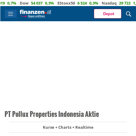
0,7%
Dow
54 037
0,3%
EStoxx50
6 524
0,3%
Nasdaq
29 722
1,2%
Depot
PT Pollux Properties Indonesia Aktie
Kurse + Charts + Realtime