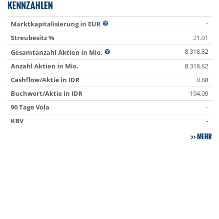
KENNZAHLEN
-
Marktkapitalisierung in EUR
Streubesitz %
21.01
8 318.82
Gesamtanzahl Aktien in Mio.
Anzahl Aktien in Mio.
8 318.82
Cashflow/Aktie in IDR
0.88
Buchwert/Aktie in IDR
194.09
90 Tage Vola
-
KBV
-
MEHR