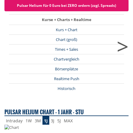
Pulsar Helium für 0 Euro bei ZERO ordern (zzgl. Spreads)
Kurse + Charts + Realtime
Kurs + Chart
>
Chart (groß)
Times + Sales
Chartvergleich
Börsenplätze
Realtime Push
Historisch
PULSAR HELIUM CHART - 1 JAHR - STU
Intraday
1W
3M
1J
3J
5J
MAX