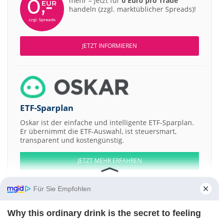
mehr – jetzt für
0 Euro pro Trade
handeln (zzgl. marktüblicher Spreads)!
JETZT INFORMIEREN
ETF-Sparplan
Oskar ist der einfache und intelligente ETF-Sparplan.
Er übernimmt die ETF-Auswahl, ist steuersmart,
transparent und kostengünstig.
JETZT MEHR ERFAHREN
Für Sie Empfohlen
Why this ordinary drink is the secret to feeling
Aktien ATX
DAX
EuroStoxx 50
Dow Jones
NASDAQ 100
Nikkei 225