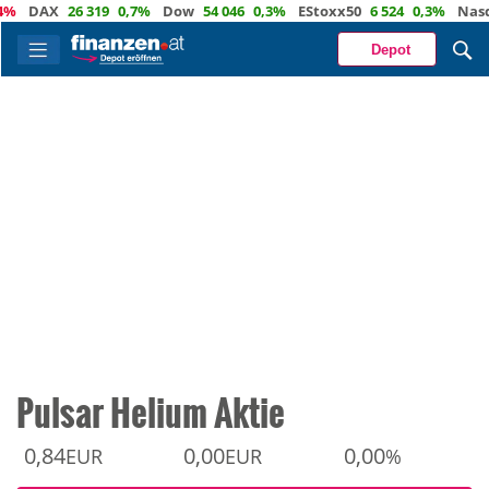
DAX
26 319
0,7%
Dow
54 046
0,3%
EStoxx50
6 524
0,3%
Nasdaq
Depot
Pulsar Helium Aktie
0,84
0,00
0,00
EUR
EUR
%