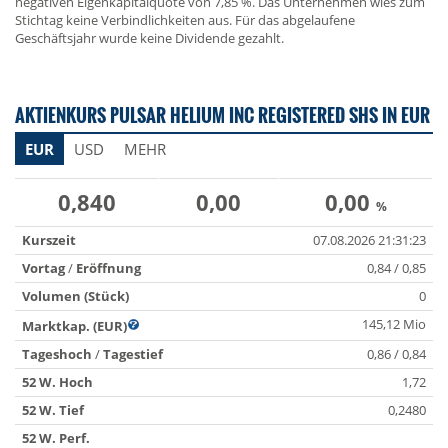
negativen Eigenkapitalquote von 7,85 %. Das Unternehmen wies zum
Stichtag keine Verbindlichkeiten aus. Für das abgelaufene
Geschäftsjahr wurde keine Dividende gezahlt.
AKTIENKURS PULSAR HELIUM INC REGISTERED SHS IN EUR
EUR
USD
MEHR
0,840
0,00
0,00
%
Kurszeit
07.08.2026 21:31:23
Vortag
/
Eröffnung
0,84 / 0,85
Volumen (Stück)
0
145,12 Mio
Marktkap. (EUR)
Tageshoch
/
Tagestief
0,86 / 0,84
52 W. Hoch
1,72
52 W. Tief
0,2480
52 W. Perf.