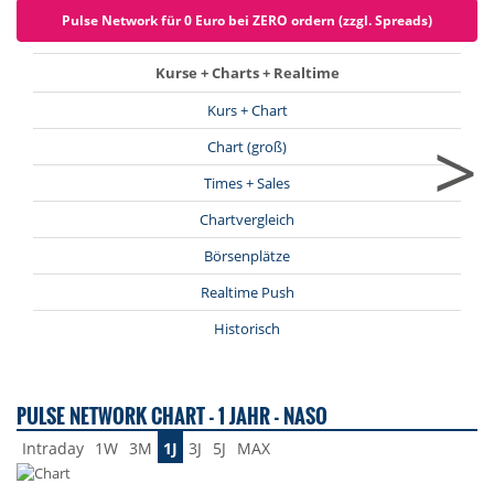
Pulse Network für 0 Euro bei ZERO ordern (zzgl. Spreads)
Kurse + Charts + Realtime
Kurs + Chart
>
Chart (groß)
Times + Sales
Chartvergleich
Börsenplätze
Realtime Push
Historisch
PULSE NETWORK CHART - 1 JAHR - NASO
Intraday
1W
3M
1J
3J
5J
MAX