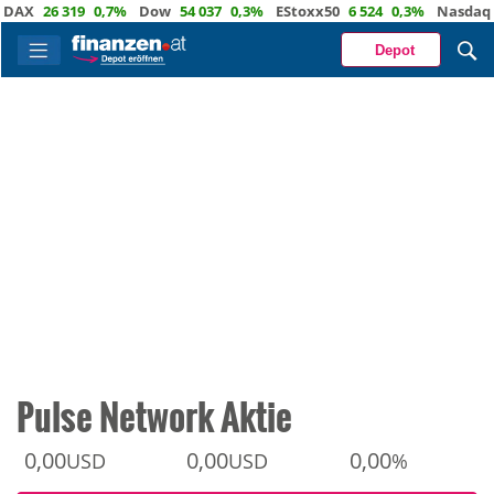
X
26 319
0,7%
Dow
54 037
0,3%
EStoxx50
6 524
0,3%
Nasdaq
29 
Depot
Pulse Network Aktie
0,00
0,00
0,00
USD
USD
%