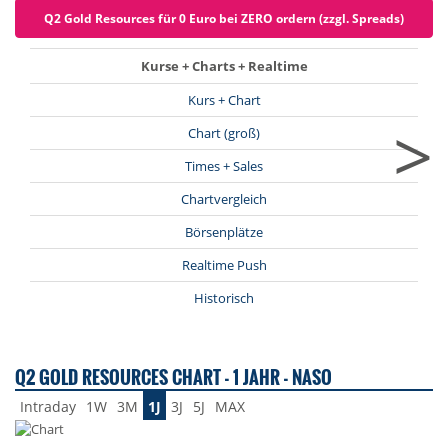
Q2 Gold Resources für 0 Euro bei ZERO ordern (zzgl. Spreads)
Kurse + Charts + Realtime
Kurs + Chart
>
Chart (groß)
Times + Sales
Chartvergleich
Börsenplätze
Realtime Push
Historisch
Q2 GOLD RESOURCES CHART - 1 JAHR - NASO
Intraday
1W
3M
1J
3J
5J
MAX