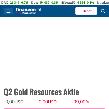
X
26 319
0,7%
Dow
54 037
0,3%
EStoxx50
6 524
0,3%
Nasdaq
29 
Depot
Q2 Gold Resources Aktie
0,00
0,00
-99,00
USD
USD
%