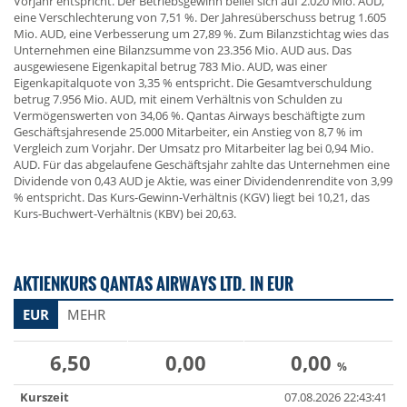
Vorjahr entspricht. Der Betriebsgewinn belief sich auf 2.020 Mio. AUD,
eine Verschlechterung von 7,51 %. Der Jahresüberschuss betrug 1.605
Mio. AUD, eine Verbesserung um 27,89 %. Zum Bilanzstichtag wies das
Unternehmen eine Bilanzsumme von 23.356 Mio. AUD aus. Das
ausgewiesene Eigenkapital betrug 783 Mio. AUD, was einer
Eigenkapitalquote von 3,35 % entspricht. Die Gesamtverschuldung
betrug 7.956 Mio. AUD, mit einem Verhältnis von Schulden zu
Vermögenswerten von 34,06 %. Qantas Airways beschäftigte zum
Geschäftsjahresende 25.000 Mitarbeiter, ein Anstieg von 8,7 % im
Vergleich zum Vorjahr. Der Umsatz pro Mitarbeiter lag bei 0,94 Mio.
AUD. Für das abgelaufene Geschäftsjahr zahlte das Unternehmen eine
Dividende von 0,43 AUD je Aktie, was einer Dividendenrendite von 3,99
% entspricht. Das Kurs-Gewinn-Verhältnis (KGV) liegt bei 10,21, das
Kurs-Buchwert-Verhältnis (KBV) bei 20,63.
AKTIENKURS QANTAS AIRWAYS LTD. IN EUR
EUR
MEHR
6,50
0,00
0,00
%
Kurszeit
07.08.2026 22:43:41