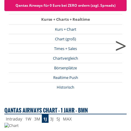
Qantas Airways für 0 Euro bei ZERO ordern (zzgl. Spreads)
Kurse + Charts + Realtime
Kurs + Chart
>
Chart (groß)
Times + Sales
Chartvergleich
Börsenplätze
Realtime Push
Historisch
QANTAS AIRWAYS CHART - 1 JAHR - BMN
Intraday
1W
3M
1J
3J
5J
MAX