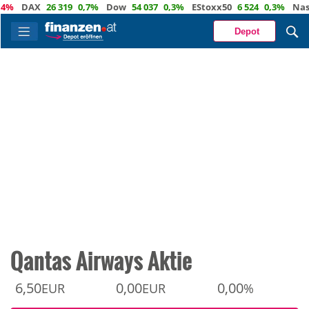
DAX
26 319
0,7%
Dow
54 037
0,3%
EStoxx50
6 524
0,3%
Nasdaq
Depot
Qantas Airways Aktie
6,50
0,00
0,00
EUR
EUR
%