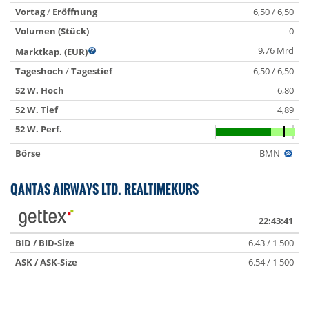
Vortag
/
Eröffnung
6,50 / 6,50
Volumen (Stück)
0
9,76 Mrd
Marktkap. (EUR)
Tageshoch
/
Tagestief
6,50 / 6,50
52 W. Hoch
6,80
52 W. Tief
4,89
52 W. Perf.
Börse
BMN
QANTAS AIRWAYS LTD. REALTIMEKURS
22:43:41
BID / BID-Size
6.43 / 1 500
ASK / ASK-Size
6.54 / 1 500