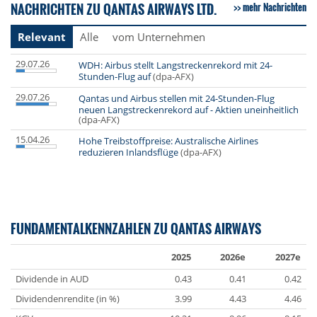
NACHRICHTEN ZU QANTAS AIRWAYS LTD.
mehr Nachrichten
Relevant
Alle
vom Unternehmen
29.07.26
WDH: Airbus stellt Langstreckenrekord mit 24-
Stunden-Flug auf
(dpa-AFX)
29.07.26
Qantas und Airbus stellen mit 24-Stunden-Flug
neuen Langstreckenrekord auf - Aktien uneinheitlich
(dpa-AFX)
15.04.26
Hohe Treibstoffpreise: Australische Airlines
reduzieren Inlandsflüge
(dpa-AFX)
FUNDAMENTALKENNZAHLEN ZU QANTAS AIRWAYS
2025
2026e
2027e
Dividende in AUD
0.43
0.41
0.42
Dividendenrendite (in %)
3.99
4.43
4.46