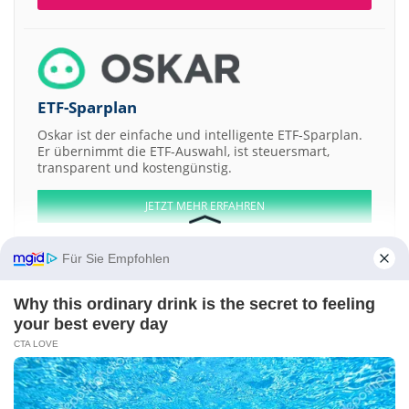
ETF-Sparplan
Oskar ist der einfache und intelligente ETF-Sparplan.
Er übernimmt die ETF-Auswahl, ist steuersmart,
transparent und kostengünstig.
JETZT MEHR ERFAHREN
Für Sie Empfohlen
Why this ordinary drink is the secret to feeling
Aktien ATX
DAX
EuroStoxx 50
Dow Jones
NASDAQ 100
Nikkei 225
your best every day
S&P 500
CTA LOVE
Weitere Aktien:
CIBER
Movie Gallery
Waste Connections
DDR
Martha Stewart Living
Omnimedia