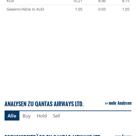
KGV
10.21
8.96
8.15
Gewinn/Aktie in AUD
1.05
0.93
1.05
ANALYSEN ZU QANTAS AIRWAYS LTD.
mehr Analysen
Alle
Buy
Hold
Sell