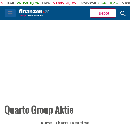
DAX
26 358
0,8%
Dow
53 885
-0,9%
EStoxx50
6 546
0,7%
Nasdaq
Depot
Quarto Group Aktie
Kurse + Charts + Realtime