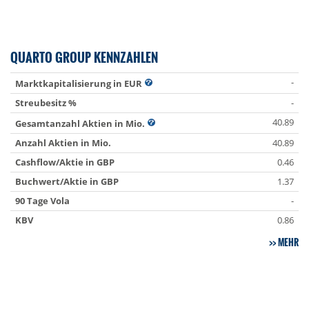
QUARTO GROUP KENNZAHLEN
-
Marktkapitalisierung in EUR
Streubesitz %
-
40.89
Gesamtanzahl Aktien in Mio.
Anzahl Aktien in Mio.
40.89
Cashflow/Aktie in GBP
0.46
Buchwert/Aktie in GBP
1.37
90 Tage Vola
-
KBV
0.86
MEHR