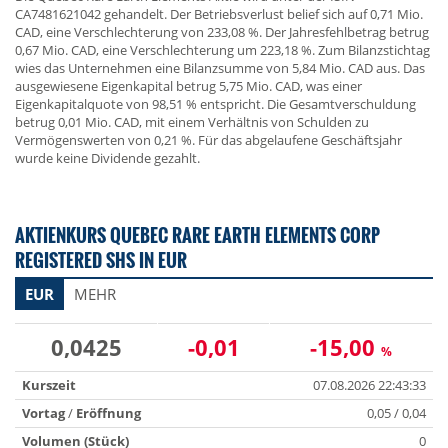
CA7481621042 gehandelt. Der Betriebsverlust belief sich auf 0,71 Mio.
CAD, eine Verschlechterung von 233,08 %. Der Jahresfehlbetrag betrug
0,67 Mio. CAD, eine Verschlechterung um 223,18 %. Zum Bilanzstichtag
wies das Unternehmen eine Bilanzsumme von 5,84 Mio. CAD aus. Das
ausgewiesene Eigenkapital betrug 5,75 Mio. CAD, was einer
Eigenkapitalquote von 98,51 % entspricht. Die Gesamtverschuldung
betrug 0,01 Mio. CAD, mit einem Verhältnis von Schulden zu
Vermögenswerten von 0,21 %. Für das abgelaufene Geschäftsjahr
wurde keine Dividende gezahlt.
AKTIENKURS QUEBEC RARE EARTH ELEMENTS CORP
REGISTERED SHS IN EUR
EUR
MEHR
0,0425
-0,01
-15,00
%
Kurszeit
07.08.2026 22:43:33
Vortag
/
Eröffnung
0,05 / 0,04
Volumen (Stück)
0