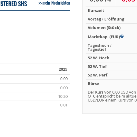
ISTERED SHS
mehr Nachrichten
Kurszeit
Vortag
/
Eröffnung
Volumen (Stück)
Marktkap. (EUR)
Tageshoch
/
Tagestief
52 W. Hoch
52 W. Tief
2025
52 W. Perf.
0.00
Börse
0.00
Der Kurs von 0,00 USD von
OTC entspricht beim aktue
10.20
USD/EUR einem Kurs von 0,
0.01