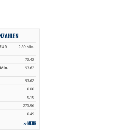
NNZAHLEN
 EUR
2.89 Mio.
78.48
Mio.
93.62
93.62
0.00
0.10
275.96
0.49
MEHR