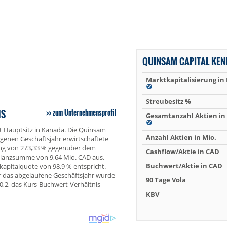
QUINSAM CAPITAL KE
Marktkapitalisierung in
Streubesitz %
HS
zum Unternehmensprofil
Gesamtanzahl Aktien in 
t Hauptsitz in Kanada. Die Quinsam
Anzahl Aktien in Mio.
ngenen Geschäftsjahr erwirtschaftete
ang von 273,33 % gegenüber dem
Cashflow/Aktie in CAD
Bilanzsumme von 9,64 Mio. CAD aus.
Buchwert/Aktie in CAD
kapitalquote von 98,9 % entspricht.
r das abgelaufene Geschäftsjahr wurde
90 Tage Vola
10,2, das Kurs-Buchwert-Verhältnis
KBV