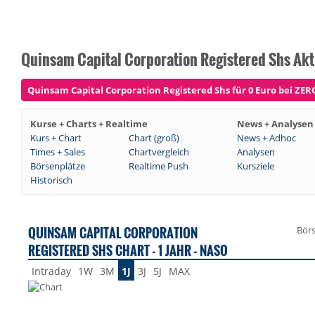
Quinsam Capital Corporation Registered Shs Akt
Quinsam Capital Corporation Registered Shs für 0 Euro bei ZERO
Kurse + Charts + Realtime
News + Analysen
Kurs + Chart
Chart (groß)
News + Adhoc
Times + Sales
Chartvergleich
Analysen
Börsenplätze
Realtime Push
Kursziele
Historisch
QUINSAM CAPITAL CORPORATION
Bör
REGISTERED SHS CHART - 1 JAHR - NASO
Intraday
1W
3M
1J
3J
5J
MAX