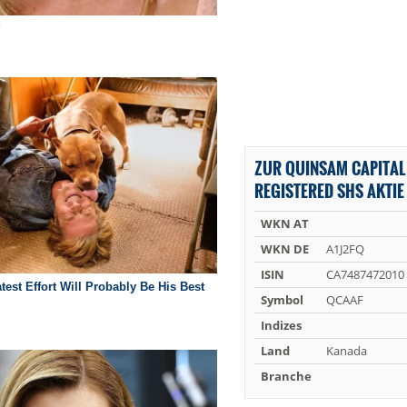
ZUR QUINSAM CAPITA
REGISTERED SHS AKTIE
WKN AT
WKN DE
A1J2FQ
ISIN
CA7487472010
Symbol
QCAAF
Indizes
Land
Kanada
Branche