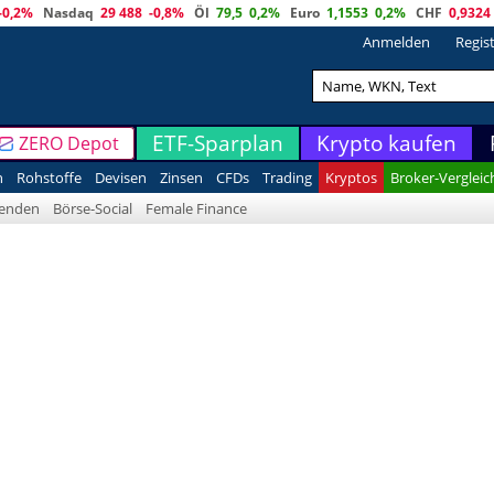
-0,2%
Nasdaq
29 488
-0,8%
Öl
79,5
0,2%
Euro
1,1553
0,2%
CHF
0,9324
Anmelden
Regis
ETF-Sparplan
Krypto kaufen
ZERO Depot
n
Rohstoffe
Devisen
Zinsen
CFDs
Trading
Kryptos
Broker-Vergleic
denden
Börse-Social
Female Finance