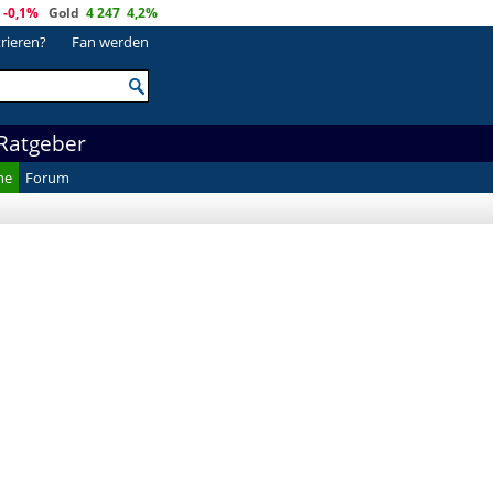
-0,1%
Gold
4 247
4,2%
trieren?
Fan werden
Ratgeber
he
Forum