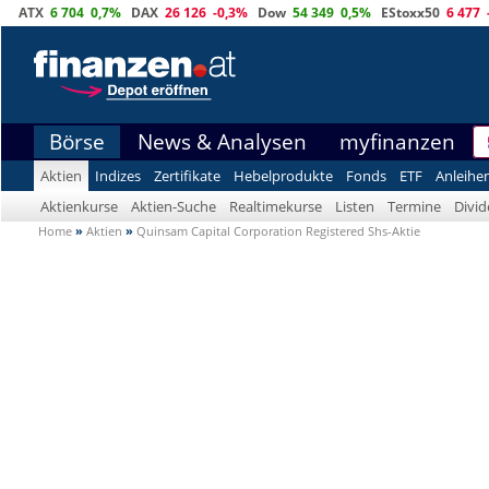
ATX
6 704
0,7%
DAX
26 126
-0,3%
Dow
54 349
0,5%
EStoxx50
6 477
Börse
News & Analysen
myfinanzen
Aktien
Indizes
Zertifikate
Hebelprodukte
Fonds
ETF
Anleihe
Aktienkurse
Aktien-Suche
Realtimekurse
Listen
Termine
Divi
Home
»
Aktien
»
Quinsam Capital Corporation Registered Shs-Aktie