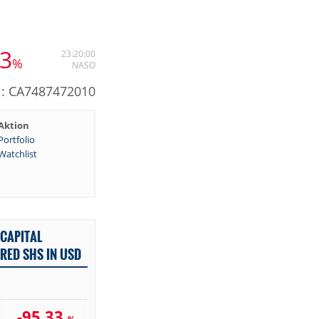
33
23:20:00
%
NASO
N: CA7487472010
Aktion
Portfolio
Watchlist
CAPITAL
RED SHS IN USD
-95,33