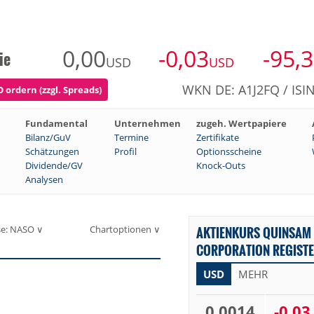
0,00
-0,03
-95,
ie
USD
USD
WKN DE: A1J2FQ / ISI
 ordern (zzgl. Spreads)
Fundamental
Unternehmen
zugeh. Wertpapiere
Bilanz/GuV
Termine
Zertifikate
Schätzungen
Profil
Optionsscheine
Dividende/GV
Knock-Outs
Analysen
se: NASO ∨
Chartoptionen ∨
AKTIENKURS QUINSAM 
CORPORATION REGISTE
USD
MEHR
0,0014
-0,03