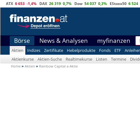
ATX
6 653
-1,4%
DAX
26 319
0,7%
Dow
54 037
0,3%
EStoxx50
6 524
Börse
News & Analysen
myfinanzen
Aktien
Indizes
Zertifikate
Hebelprodukte
Fonds
ETF
Anleihe
Aktienkurse
Aktien-Suche
Realtimekurse
Listen
Termine
Divi
Home
»
Aktien
»
Rainbow Capital a-Aktie