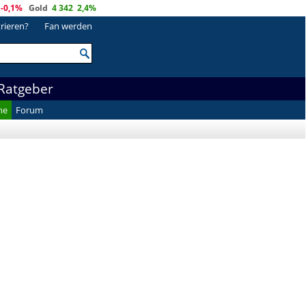
-0,1%
Gold
4 342
2,4%
trieren?
Fan werden
Ratgeber
he
Forum