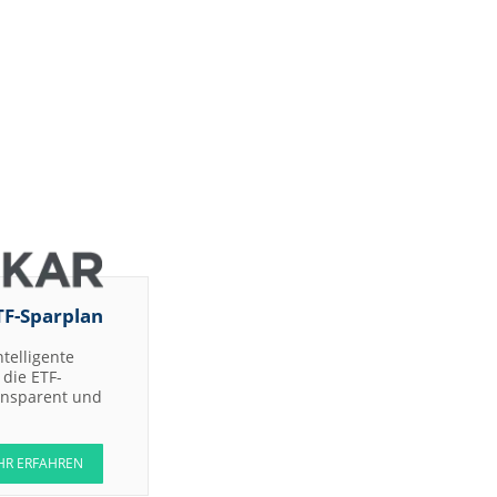
TF-Sparplan
ntelligente
die ETF-
ransparent und
HR ERFAHREN