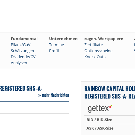
Fundamental
Unternehmen
zugeh. Wertpapiere
Bilanz/GuV
Termine
Zertifikate
Schätzungen
Profil
Optionsscheine
Dividende/GV
Knock-Outs
Analysen
EGISTERED SHS -A-
RAINBOW CAPITAL HOL
mehr Nachrichten
REGISTERED SHS -A- R
BID / BID-Size
ASK / ASK-Size