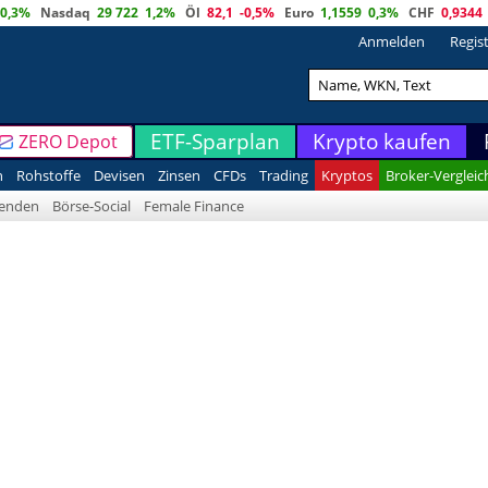
0,3%
Nasdaq
29 722
1,2%
Öl
82,1
-0,5%
Euro
1,1559
0,3%
CHF
0,9344
Anmelden
Regis
ETF-Sparplan
Krypto kaufen
ZERO Depot
n
Rohstoffe
Devisen
Zinsen
CFDs
Trading
Kryptos
Broker-Vergleic
denden
Börse-Social
Female Finance