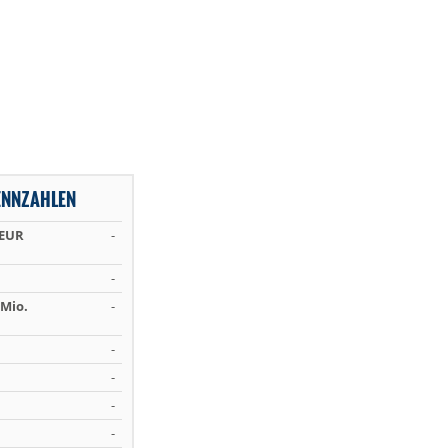
ENNZAHLEN
 EUR
-
-
Mio.
-
-
-
-
-