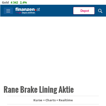
ld
4 342
2,4%
Depot
Rane Brake Lining Aktie
Kurse + Charts + Realtime