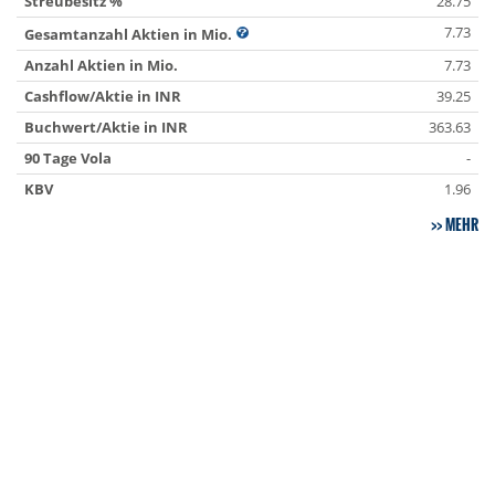
Streubesitz %
28.75
7.73
Gesamtanzahl Aktien in Mio.
Anzahl Aktien in Mio.
7.73
Cashflow/Aktie in INR
39.25
Buchwert/Aktie in INR
363.63
90 Tage Vola
-
KBV
1.96
MEHR