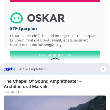
ETF-Sparplan
Oskar ist der einfache und intelligente ETF-Sparplan.
Er übernimmt die ETF-Auswahl, ist steuersmart,
transparent und kostengünstig.
JETZT MEHR ERFAHREN
Für Sie Empfohlen
The Chapel Of Sound Amphitheater -
Aktien ATX
DAX
EuroStoxx 50
Dow Jones
NASDAQ 100
Nikkei 225
Architectural Marvels
S&P 500
BRAINBERRIES
Weitere Aktien:
ELANTAS Beck India
Webel Communication Industries
Galaxy
Entertainment Corporation
CCL Products
Apollo Hospitals Enterprise