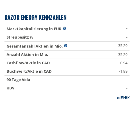
RAZOR ENERGY KENNZAHLEN
-
Marktkapitalisierung in EUR
Streubesitz %
-
35.29
Gesamtanzahl Aktien in Mio.
Anzahl Aktien in Mio.
35.29
Cashflow/Aktie in CAD
0.94
Buchwert/Aktie in CAD
-1.99
90 Tage Vola
-
KBV
-
MEHR