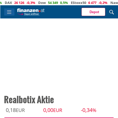
AX
26 126
-0,3%
Dow
54 349
0,5%
EStoxx50
6 477
-0,2%
Nasdaq
2
Depot
Realbotix Aktie
0,18
0,00
-0,34
EUR
EUR
%