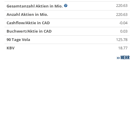
220.63
Gesamtanzahl Aktien in Mio.
Anzahl Aktien in Mio.
220.63
Cashflow/Aktie in CAD
-0.04
Buchwert/Aktie in CAD
0.03
90 Tage Vola
125.78
KBV
18.77
MEHR