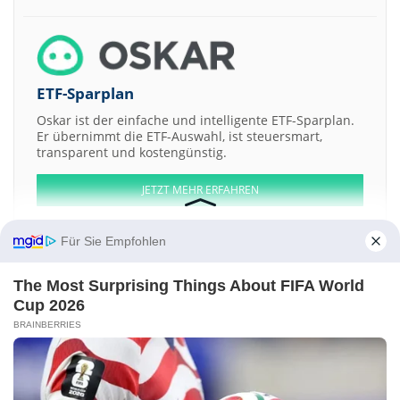
ETF-Sparplan
Oskar ist der einfache und intelligente ETF-Sparplan.
Er übernimmt die ETF-Auswahl, ist steuersmart,
transparent und kostengünstig.
JETZT MEHR ERFAHREN
Für Sie Empfohlen
The Most Surprising Things About FIFA World
Aktien ATX
DAX
EuroStoxx 50
Dow Jones
NASDAQ 100
Nikkei 225
Cup 2026
S&P 500
BRAINBERRIES
Weitere Aktien:
First Light Acquisition Group
Pearl Diver Credit Company
Knox Energy
Solutions AS Registered Shs
TWF a
Sichuan Huafeng Technology a