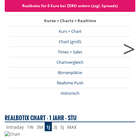
Realbotix für 0 Euro bei ZERO ordern (zzgl. Spreads)
Kurse + Charts + Realtime
Kurs + Chart
>
Chart (groß)
Times + Sales
Chartvergleich
Börsenplätze
Realtime Push
Historisch
REALBOTIX CHART - 1 JAHR - STU
Intraday
1W
3M
1J
3J
5J
MAX