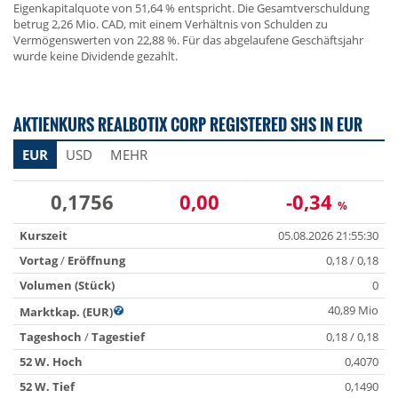
Eigenkapitalquote von 51,64 % entspricht. Die Gesamtverschuldung
betrug 2,26 Mio. CAD, mit einem Verhältnis von Schulden zu
Vermögenswerten von 22,88 %. Für das abgelaufene Geschäftsjahr
wurde keine Dividende gezahlt.
AKTIENKURS REALBOTIX CORP REGISTERED SHS IN EUR
EUR
USD
MEHR
0,1756
0,00
-0,34
%
Kurszeit
05.08.2026 21:55:30
Vortag
/
Eröffnung
0,18 / 0,18
Volumen (Stück)
0
40,89 Mio
Marktkap. (EUR)
Tageshoch
/
Tagestief
0,18 / 0,18
52 W. Hoch
0,4070
52 W. Tief
0,1490