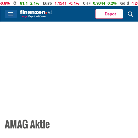
,8%
Öl
81,1
2,1%
Euro
1,1541
-0,1%
CHF
0,9344
0,2%
Gold
4 243
Depot
AMAG Aktie