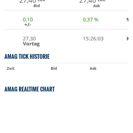
27,40
27,40
Bid
Ask
0,10
0,37 %
%
+/-
27,30
15:26:03
Ku
Vortag
AMAG TICK HISTORIE
Zeit
Bid
Ask
AMAG REALTIME CHART