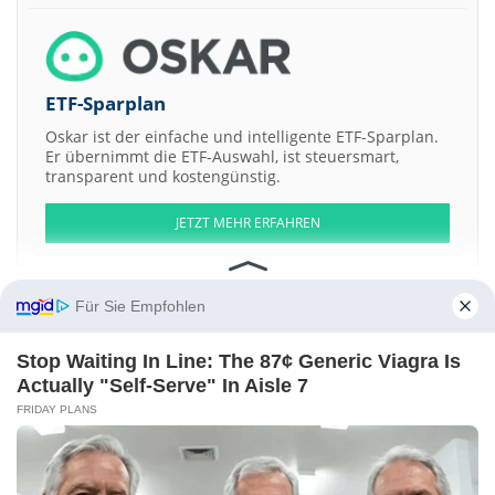
ETF-Sparplan
Oskar ist der einfache und intelligente ETF-Sparplan.
Er übernimmt die ETF-Auswahl, ist steuersmart,
transparent und kostengünstig.
JETZT MEHR ERFAHREN
Für Sie Empfohlen
Aktien ATX
DAX
EuroStoxx 50
Dow Jones
NASDAQ 100
Nikkei 225
Stop Waiting In Line: The 87¢ Generic Viagra Is
S&P 500
Actually "Self-Serve" In Aisle 7
FRIDAY PLANS
Weitere Aktien:
Qihoo 360 Technology
University General Health System
Brookfield
Residential Properties
Hutchison Port Holdings Trust Reg S
PZ
Cussons