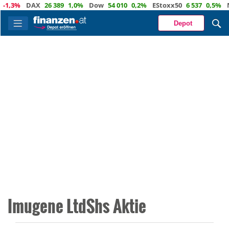
1,3%
DAX
26 389
1,0%
Dow
54 010
0,2%
EStoxx50
6 537
0,5%
Na
Depot
Imugene LtdShs Aktie