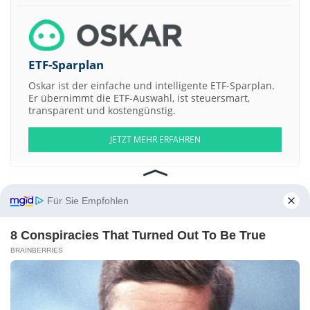
ETF-Sparplan
Oskar ist der einfache und intelligente ETF-Sparplan.
Er übernimmt die ETF-Auswahl, ist steuersmart,
transparent und kostengünstig.
JETZT MEHR ERFAHREN
Für Sie Empfohlen
Aktien ATX
DAX
EuroStoxx 50
Dow Jones
NASDAQ 100
Nikkei 225
8 Conspiracies That Turned Out To Be True
S&P 500
BRAINBERRIES
Weitere Aktien:
Westonia Mines LtdShs
Shanghai Fudan-Zhangjiang Bio-
Pharmaceutical
Thorney Opportunities
Stronghold Technologies
Diamond Discoveries International CorpShs