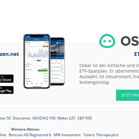
zen.net
E
Oskar ist der einfache und i
ETF-Sparplan. Er übernimmt 
Auswahl, ist steuersmart, t
kostengünstig.
JETZT ME
oxx 50
Dow Jones
NASDAQ 100
Nikkei 225
S&P 500
Weitere Aktien:
line
Betsson AB Registered b
MW Investment
Talaris Therapeutics