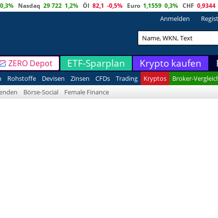
0,3%
Nasdaq
29 722
1,2%
Öl
82,1
-0,5%
Euro
1,1559
0,3%
CHF
0,9344
Anmelden
Regis
ETF-Sparplan
Krypto kaufen
ZERO Depot
n
Rohstoffe
Devisen
Zinsen
CFDs
Trading
Kryptos
Broker-Vergleic
denden
Börse-Social
Female Finance