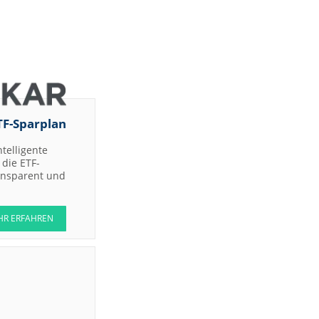
TF-Sparplan
ntelligente
die ETF-
ransparent und
HR ERFAHREN