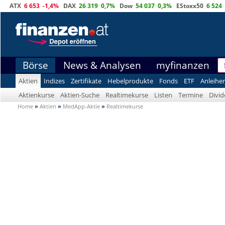
ATX
6 653
-1,4%
DAX
26 319
0,7%
Dow
54 037
0,3%
EStoxx50
6 524
Börse
News & Analysen
myfinanzen
Aktien
Indizes
Zertifikate
Hebelprodukte
Fonds
ETF
Anleihe
Aktienkurse
Aktien-Suche
Realtimekurse
Listen
Termine
Divi
Home
»
Aktien
»
MedApp-Aktie
»
Realtimekurse