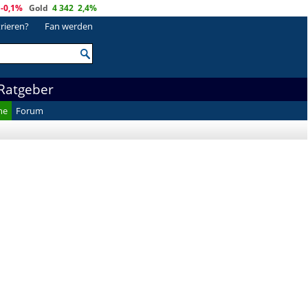
-0,1%
Gold
4 342
2,4%
trieren?
Fan werden
Ratgeber
he
Forum