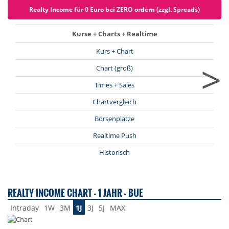
Realty Income für 0 Euro bei ZERO ordern (zzgl. Spreads)
Kurse + Charts + Realtime
Kurs + Chart
>
Chart (groß)
Times + Sales
Chartvergleich
Börsenplätze
Realtime Push
Historisch
REALTY INCOME CHART - 1 JAHR - BUE
Intraday
1W
3M
1J
3J
5J
MAX