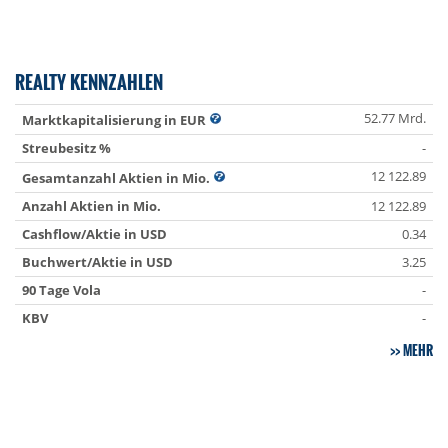
REALTY KENNZAHLEN
52.77 Mrd.
Marktkapitalisierung in EUR
Streubesitz %
-
12 122.89
Gesamtanzahl Aktien in Mio.
Anzahl Aktien in Mio.
12 122.89
Cashflow/Aktie in USD
0.34
Buchwert/Aktie in USD
3.25
90 Tage Vola
-
KBV
-
MEHR