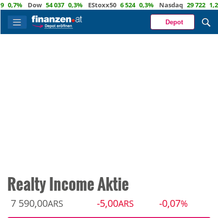
,7%
Dow
54 037
0,3%
EStoxx50
6 524
0,3%
Nasdaq
29 722
1,2%
Ö
Depot
Realty Income Aktie
7 590,00
-5,00
-0,07
ARS
ARS
%