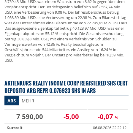
5.759,43 Mio. USD, was einem Wachstum von 8,62 % gegenüber dem
Vorjahr entspricht. Der Betriebsgewinn belief sich auf 2.567,74 Mio.
USD, eine Verbesserung von 9,08 %. Der Jahresüberschuss betrug
1.058,59 Mio. USD, eine Verbesserung um 22,98 %. Zum Bilanzstichtag
wies das Unternehmen eine Bilanzsumme von 72.795,61 Mio. USD aus.
Das ausgewiesene Eigenkapital betrug 40.123,97 Mio. USD, was einer
Eigenkapitalquote von 55,12 % entspricht. Die Gesamtverschuldung
betrug 30.839,8 Mio. USD, mit einem Verhältnis von Schulden zu
Vermögenswerten von 42,36 %. Realty beschäftigte zum
Geschäftsjahresende 544 Mitarbeiter, ein Anstieg von 16,24 % im
Vergleich zum Vorjahr. Der Umsatz pro Mitarbeiter lag bei 10,59 Mio.
USD.
AKTIENKURS REALTY INCOME CORP REGISTERED SHS CERT
DEPOSITO ARG REPR 0.076923 SHS IN ARS
ARS
MEHR
7 590,00
-5,00
-0,07
%
Kurszeit
06.08.2026 22:22:12