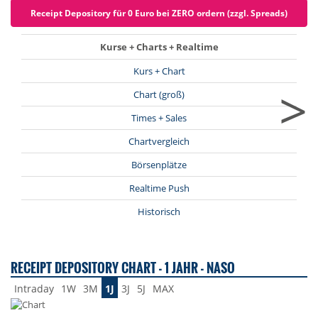
Receipt Depository für 0 Euro bei ZERO ordern (zzgl. Spreads)
Kurse + Charts + Realtime
Kurs + Chart
>
Chart (groß)
Times + Sales
Chartvergleich
Börsenplätze
Realtime Push
Historisch
RECEIPT DEPOSITORY CHART - 1 JAHR - NASO
Intraday
1W
3M
1J
3J
5J
MAX