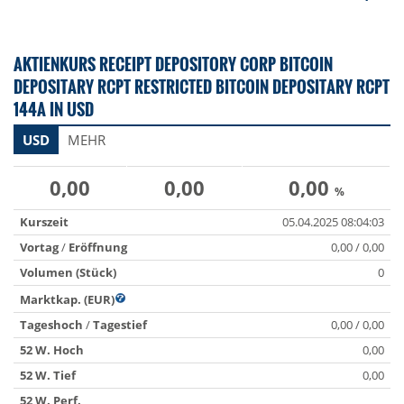
AKTIENKURS RECEIPT DEPOSITORY CORP BITCOIN
DEPOSITARY RCPT RESTRICTED BITCOIN DEPOSITARY RCPT
144A IN USD
USD
MEHR
0,00
0,00
0,00
%
Kurszeit
05.04.2025 08:04:03
Vortag
/
Eröffnung
0,00 / 0,00
Volumen (Stück)
0
Marktkap. (EUR)
Tageshoch
/
Tagestief
0,00 / 0,00
52 W. Hoch
0,00
52 W. Tief
0,00
52 W. Perf.