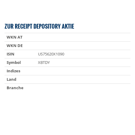
ZUR RECEIPT DEPOSITORY AKTIE
WKN AT
WKN DE
ISIN
US75620X1090
Symbol
XBTDY
Indizes
Land
Branche