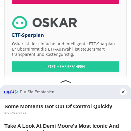
ETF-Sparplan
Oskar ist der einfache und intelligente ETF-Sparplan.
Er übernimmt die ETF-Auswahl, ist steuersmart,
transparent und kostengünstig.
JETZT MEHR ERFAHREN
Für Sie Empfohlen
Aktien ATX
DAX
EuroStoxx 50
Dow Jones
NASDAQ 100
Nikkei 225
Some Moments Got Out Of Control Quickly
S&P 500
BRAINBERRIES
Weitere Aktien:
Cuprina a
Amarin Corporation
HCW Biologics
Vin's Holdings
Take A Look At Demi Moore's Most Iconic And
Constellation Resources