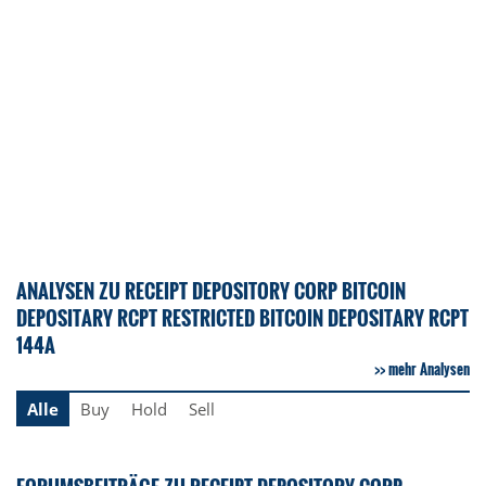
ANALYSEN ZU RECEIPT DEPOSITORY CORP BITCOIN
DEPOSITARY RCPT RESTRICTED BITCOIN DEPOSITARY RCPT
144A
mehr Analysen
Alle
Buy
Hold
Sell