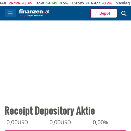
26 126
-0,3%
Dow
54 349
0,5%
EStoxx50
6 477
-0,2%
Nasdaq
29 4
Depot
Receipt Depository Aktie
0,00
0,00
0,00
USD
USD
%