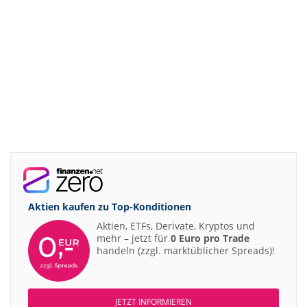
Aktien kaufen zu
Top-Konditionen
Aktien, ETFs, Derivate, Kryptos und
mehr – jetzt für
0 Euro pro Trade
handeln (zzgl. marktüblicher Spreads)!
JETZT INFORMIEREN