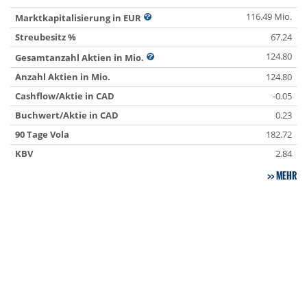
116.49 Mio.
Marktkapitalisierung in EUR
Streubesitz %
67.24
124.80
Gesamtanzahl Aktien in Mio.
Anzahl Aktien in Mio.
124.80
Cashflow/Aktie in CAD
-0.05
Buchwert/Aktie in CAD
0.23
90 Tage Vola
182.72
KBV
2.84
MEHR