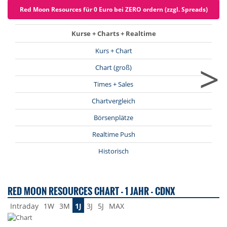
Red Moon Resources für 0 Euro bei ZERO ordern (zzgl. Spreads)
Kurse + Charts + Realtime
Kurs + Chart
>
Chart (groß)
Times + Sales
Chartvergleich
Börsenplätze
Realtime Push
Historisch
RED MOON RESOURCES CHART - 1 JAHR - CDNX
Intraday
1W
3M
1J
3J
5J
MAX