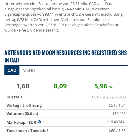
Unternehmen eine Bilanzsumme von 26,31 Mio. CAD aus. Das
ausgewiesene Eigenkapital betrug 24,49 Mio. CAD, was einer
Eigenkapitalquote von 93,11 % entspricht. Die Gesamtverschuldung
betrug 0,78 Mio. CAD, mit einem Verhältnis von Schulden zu
Vermögenswerten von 2,95 %. Für das abgelaufene Geschäftsjahr
wurde keine Dividende gezahlt.
AKTIENKURS RED MOON RESOURCES INC REGISTERED SHS
IN CAD
CAD
MEHR
1,60
0,09
5,96
%
Kurszeit
06.08.2026 23:00:00
Vortag
/
Eröffnung
1,51 / 1,54
Volumen (Stück)
139 466
116,49 Mio
Marktkap. (EUR)
Tageshoch
/
Tagestief
1,60 / 1,53