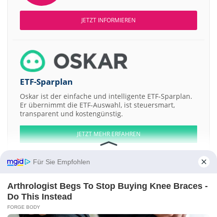
JETZT INFORMIEREN
ETF-Sparplan
Oskar ist der einfache und intelligente ETF-Sparplan.
Er übernimmt die ETF-Auswahl, ist steuersmart,
transparent und kostengünstig.
JETZT MEHR ERFAHREN
Für Sie Empfohlen
Arthrologist Begs To Stop Buying Knee Braces -
Aktien ATX
DAX
EuroStoxx 50
Dow Jones
NASDAQ 100
Nikkei 225
Do This Instead
S&P 500
FORGE BODY