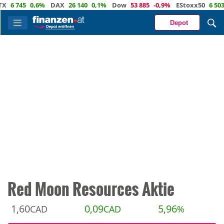
 745
0,6%
DAX
26 140
0,1%
Dow
53 885
-0,9%
EStoxx50
6 503
0,
Depot
Red Moon Resources Aktie
1,60
0,09
5,96
CAD
CAD
%