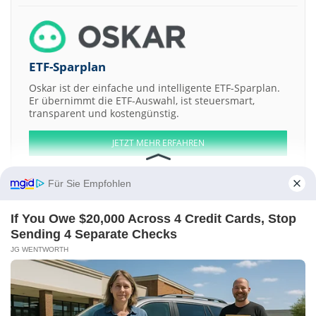
ETF-Sparplan
Oskar ist der einfache und intelligente ETF-Sparplan.
Er übernimmt die ETF-Auswahl, ist steuersmart,
transparent und kostengünstig.
JETZT MEHR ERFAHREN
Für Sie Empfohlen
If You Owe $20,000 Across 4 Credit Cards, Stop
Aktien ATX
DAX
EuroStoxx 50
Dow Jones
NASDAQ 100
Nikkei 225
Sending 4 Separate Checks
S&P 500
JG WENTWORTH
Weitere Aktien:
Invest Green Acquisition a
Mineral Hill Industries
Saluda Medical
Lion Group
Adheris Health
Kontakt
-
Impressum
-
Werbung
-
Barrierefreiheit