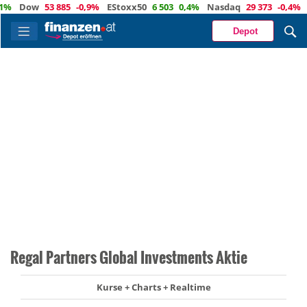
Dow
53 885
-0,9%
EStoxx50
6 503
0,4%
Nasdaq
29 373
-0,4%
Öl
Depot
Regal Partners Global Investments Aktie
Kurse + Charts + Realtime