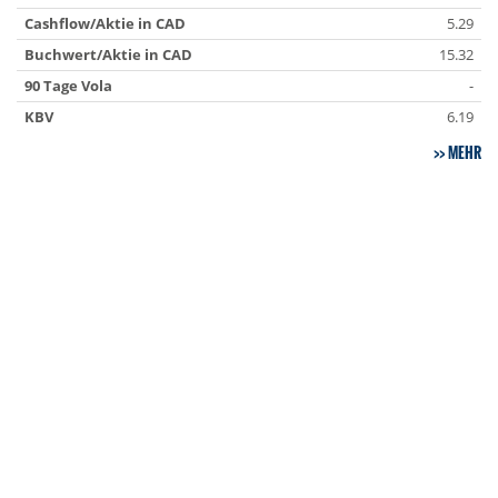
Cashflow/Aktie in CAD
5.29
Buchwert/Aktie in CAD
15.32
90 Tage Vola
-
KBV
6.19
MEHR