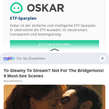
ETF-Sparplan
Oskar ist der einfache und intelligente ETF-Sparplan.
Er übernimmt die ETF-Auswahl, ist steuersmart,
transparent und kostengünstig.
JETZT MEHR ERFAHREN
Für Sie Empfohlen
To Steamy To Stream? Not For The Bridgertons!
Aktien ATX
DAX
EuroStoxx 50
Dow Jones
NASDAQ 100
Nikkei 225
9 Must-See Scenes
S&P 500
BRAINBERRIES
Weitere Aktien:
Tata Consultancy Services
AltheaDx
Ikwezi Mining
Alcatel-Lucent
Emission 2015
Dassault Systemes
Kontakt
-
Impressum
-
Werbung
-
Barrierefreiheit
Sitemap
-
Datenschutz
-
Disclaimer
-
AGB
-
Privatsphäre-Einstellungen