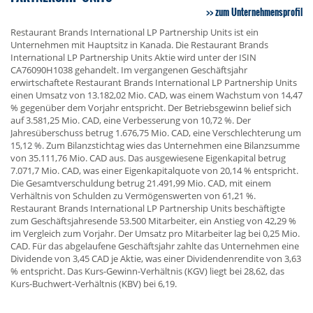
zum Unternehmensprofil
Restaurant Brands International LP Partnership Units ist ein
Unternehmen mit Hauptsitz in Kanada. Die Restaurant Brands
International LP Partnership Units Aktie wird unter der ISIN
CA76090H1038 gehandelt. Im vergangenen Geschäftsjahr
erwirtschaftete Restaurant Brands International LP Partnership Units
einen Umsatz von 13.182,02 Mio. CAD, was einem Wachstum von 14,47
% gegenüber dem Vorjahr entspricht. Der Betriebsgewinn belief sich
auf 3.581,25 Mio. CAD, eine Verbesserung von 10,72 %. Der
Jahresüberschuss betrug 1.676,75 Mio. CAD, eine Verschlechterung um
15,12 %. Zum Bilanzstichtag wies das Unternehmen eine Bilanzsumme
von 35.111,76 Mio. CAD aus. Das ausgewiesene Eigenkapital betrug
7.071,7 Mio. CAD, was einer Eigenkapitalquote von 20,14 % entspricht.
Die Gesamtverschuldung betrug 21.491,99 Mio. CAD, mit einem
Verhältnis von Schulden zu Vermögenswerten von 61,21 %.
Restaurant Brands International LP Partnership Units beschäftigte
zum Geschäftsjahresende 53.500 Mitarbeiter, ein Anstieg von 42,29 %
im Vergleich zum Vorjahr. Der Umsatz pro Mitarbeiter lag bei 0,25 Mio.
CAD. Für das abgelaufene Geschäftsjahr zahlte das Unternehmen eine
Dividende von 3,45 CAD je Aktie, was einer Dividendenrendite von 3,63
% entspricht. Das Kurs-Gewinn-Verhältnis (KGV) liegt bei 28,62, das
Kurs-Buchwert-Verhältnis (KBV) bei 6,19.