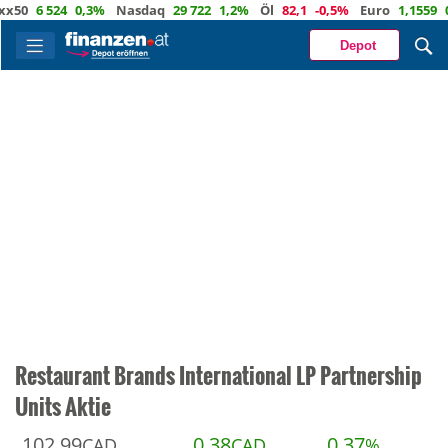
6 524
0,3%
Nasdaq
29 722
1,2%
Öl
82,1
-0,5%
Euro
1,1559
0,3%
Depot
Restaurant Brands International LP Partnership
Units Aktie
102,99
0,38
0,37
CAD
CAD
%