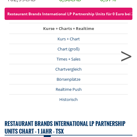
Restaurant Brands International LP Partnership Units für 0 Euro bei ZE
Kurse + Charts + Realtime
Kurs + Chart
>
Chart (groß)
Times + Sales
Chartvergleich
Börsenplätze
Realtime Push
Historisch
RESTAURANT BRANDS INTERNATIONAL LP PARTNERSHIP
UNITS CHART - 1 JAHR - TSX