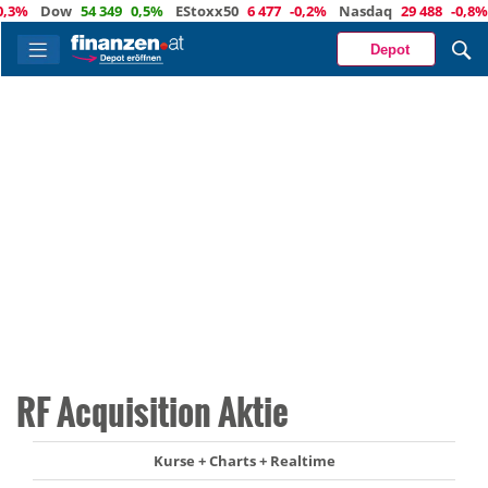
%
Dow
54 349
0,5%
EStoxx50
6 477
-0,2%
Nasdaq
29 488
-0,8%
Ö
Depot
RF Acquisition Aktie
Kurse + Charts + Realtime