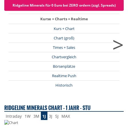
Ridgeline Minerals für 0 Euro bei ZERO ordern (zzgl. Spreads)
Kurse + Charts + Realtime
Kurs + Chart
>
Chart (groß)
Times + Sales
Chartvergleich
Börsenplätze
Realtime Push
Historisch
RIDGELINE MINERALS CHART - 1 JAHR - STU
Intraday
1W
3M
1J
3J
5J
MAX