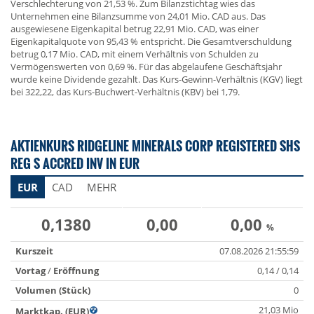
Verschlechterung von 21,53 %. Zum Bilanzstichtag wies das
Unternehmen eine Bilanzsumme von 24,01 Mio. CAD aus. Das
ausgewiesene Eigenkapital betrug 22,91 Mio. CAD, was einer
Eigenkapitalquote von 95,43 % entspricht. Die Gesamtverschuldung
betrug 0,17 Mio. CAD, mit einem Verhältnis von Schulden zu
Vermögenswerten von 0,69 %. Für das abgelaufene Geschäftsjahr
wurde keine Dividende gezahlt. Das Kurs-Gewinn-Verhältnis (KGV) liegt
bei 322,22, das Kurs-Buchwert-Verhältnis (KBV) bei 1,79.
AKTIENKURS RIDGELINE MINERALS CORP REGISTERED SHS
REG S ACCRED INV IN EUR
EUR
CAD
MEHR
0,1380
0,00
0,00
%
Kurszeit
07.08.2026 21:55:59
Vortag
/
Eröffnung
0,14 / 0,14
Volumen (Stück)
0
21,03 Mio
Marktkap. (EUR)