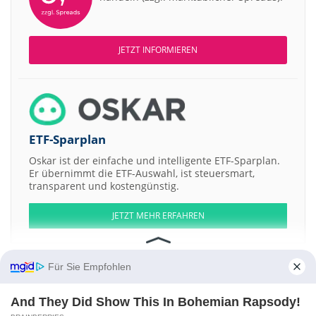
JETZT INFORMIEREN
ETF-Sparplan
Oskar ist der einfache und intelligente ETF-Sparplan.
Er übernimmt die ETF-Auswahl, ist steuersmart,
transparent und kostengünstig.
JETZT MEHR ERFAHREN
Für Sie Empfohlen
Aktien ATX
DAX
EuroStoxx 50
Dow Jones
NASDAQ 100
Nikkei 225
And They Did Show This In Bohemian Rapsody!
S&P 500