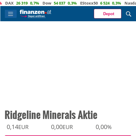
AX
26 319
0,7%
Dow
54 037
0,3%
EStoxx50
6 524
0,3%
Nasdaq
2
Depot
Ridgeline Minerals Aktie
0,14
0,00
0,00
EUR
EUR
%