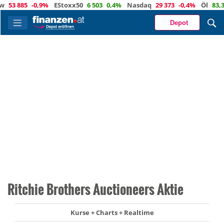
3 885
-0,9%
EStoxx50
6 503
0,4%
Nasdaq
29 373
-0,4%
Öl
83,3
4,
Depot
Ritchie Brothers Auctioneers Aktie
Kurse + Charts + Realtime