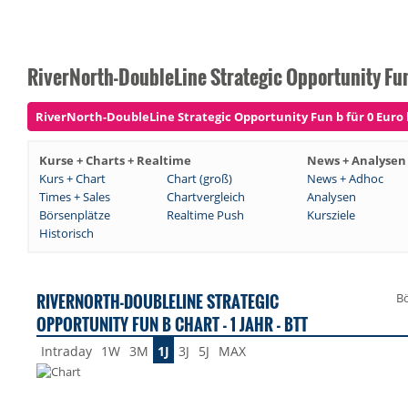
RiverNorth-DoubleLine Strategic Opportunity Fun
RiverNorth-DoubleLine Strategic Opportunity Fun b für 0 Euro b
Kurse + Charts + Realtime
News + Analysen
Kurs + Chart
Chart (groß)
News + Adhoc
Times + Sales
Chartvergleich
Analysen
Börsenplätze
Realtime Push
Kursziele
Historisch
RIVERNORTH-DOUBLELINE STRATEGIC
Bö
OPPORTUNITY FUN B CHART - 1 JAHR - BTT
Intraday
1W
3M
1J
3J
5J
MAX