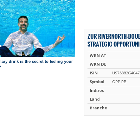
ZUR RIVERNORTH-DOUB
STRATEGIC OPPORTUNIT
WKN AT
WKN DE
ISIN
US76882G4047
Symbol
OPP.PB
Indizes
Land
Branche