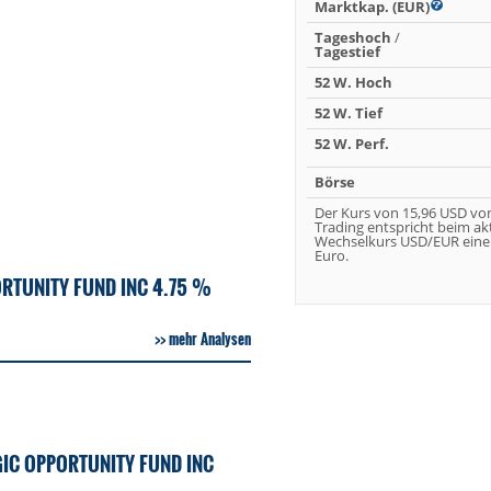
Marktkap. (EUR)
Tageshoch
/
Tagestief
52 W. Hoch
52 W. Tief
52 W. Perf.
Börse
Der Kurs von 15,96 USD vo
Trading entspricht beim ak
Wechselkurs USD/EUR eine
Euro.
RTUNITY FUND INC 4.75 %
mehr Analysen
IC OPPORTUNITY FUND INC