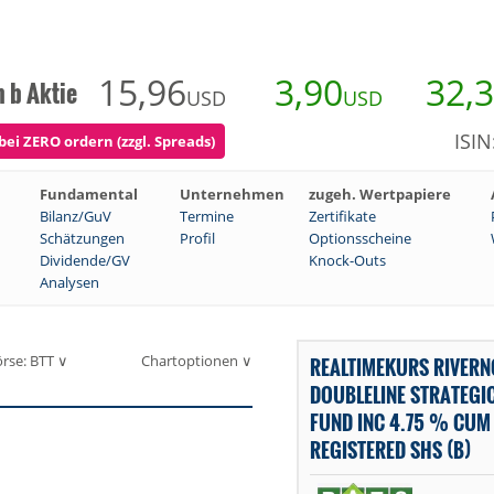
15,96
3,90
32,
 b Aktie
USD
USD
ISI
ei ZERO ordern (zzgl. Spreads)
Fundamental
Unternehmen
zugeh. Wertpapiere
Bilanz/GuV
Termine
Zertifikate
Schätzungen
Profil
Optionsscheine
Dividende/GV
Knock-Outs
Analysen
rse: BTT ∨
Chartoptionen ∨
REALTIMEKURS RIVERN
DOUBLELINE STRATEGI
FUND INC 4.75 % CUM 
REGISTERED SHS (B)