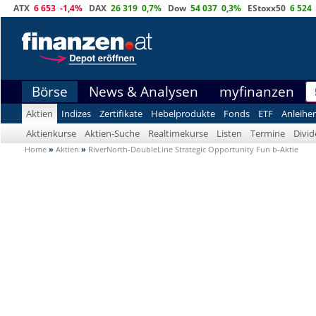
ATX
6 653
-1,4%
DAX
26 319
0,7%
Dow
54 037
0,3%
EStoxx50
6 524
Börse
News & Analysen
myfinanzen
Aktien
Indizes
Zertifikate
Hebelprodukte
Fonds
ETF
Anleihe
Aktienkurse
Aktien-Suche
Realtimekurse
Listen
Termine
Divi
Home
»
Aktien
»
RiverNorth-DoubleLine Strategic Opportunity Fun b-Aktie