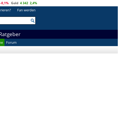
-0,1%
Gold
4 342
2,4%
trieren?
Fan werden
Ratgeber
he
Forum