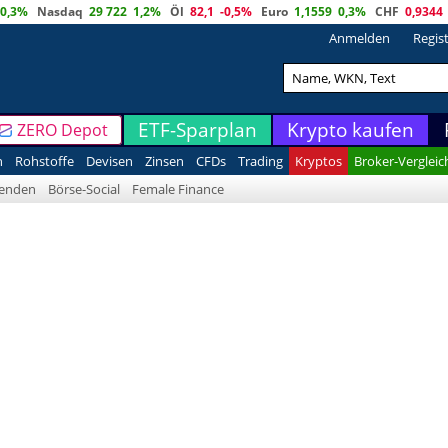
0,3%
Nasdaq
29 722
1,2%
Öl
82,1
-0,5%
Euro
1,1559
0,3%
CHF
0,9344
Anmelden
Regis
ETF-Sparplan
Krypto kaufen
ZERO Depot
n
Rohstoffe
Devisen
Zinsen
CFDs
Trading
Kryptos
Broker-Vergleic
denden
Börse-Social
Female Finance