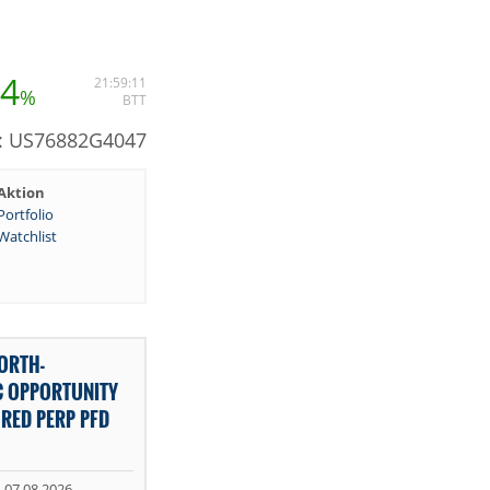
34
21:59:11
%
BTT
N: US76882G4047
Aktion
Portfolio
Watchlist
ORTH-
C OPPORTUNITY
RED PERP PFD
07.08.2026