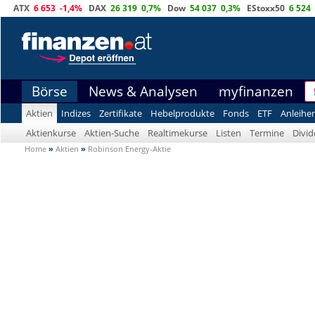
ATX
6 653
-1,4%
DAX
26 319
0,7%
Dow
54 037
0,3%
EStoxx50
6 524
Börse
News & Analysen
myfinanzen
Aktien
Indizes
Zertifikate
Hebelprodukte
Fonds
ETF
Anleihe
Aktienkurse
Aktien-Suche
Realtimekurse
Listen
Termine
Divi
Home
»
Aktien
»
Robinson Energy-Aktie