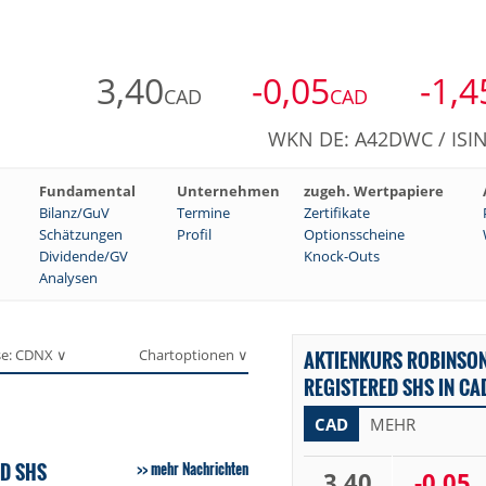
3,40
-0,05
-1,4
CAD
CAD
WKN DE: A42DWC / ISIN
Fundamental
Unternehmen
zugeh. Wertpapiere
Bilanz/GuV
Termine
Zertifikate
Schätzungen
Profil
Optionsscheine
Dividende/GV
Knock-Outs
Analysen
se: CDNX ∨
Chartoptionen ∨
AKTIENKURS ROBINSON
REGISTERED SHS IN CA
CAD
MEHR
ED SHS
mehr Nachrichten
3,40
-0,05