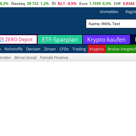
0,3%
Nasdaq
29 722
1,2%
Öl
82,1
-0,5%
Euro
1,1559
0,3%
CHF
0,9344
Anmelden
Regis
ETF-Sparplan
Krypto kaufen
ZERO Depot
n
Rohstoffe
Devisen
Zinsen
CFDs
Trading
Kryptos
Broker-Vergleic
denden
Börse-Social
Female Finance