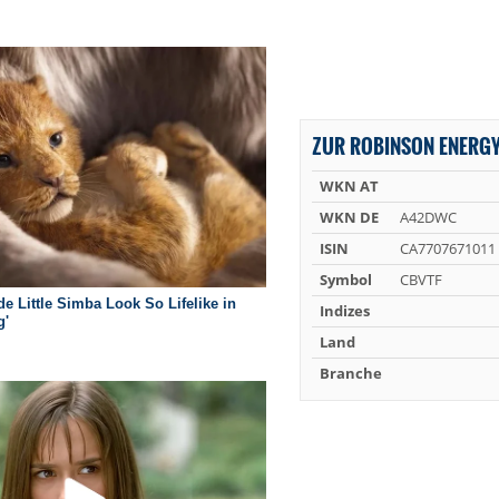
ZUR ROBINSON ENERGY
WKN AT
WKN DE
A42DWC
ISIN
CA7707671011
Symbol
CBVTF
Indizes
Land
Branche