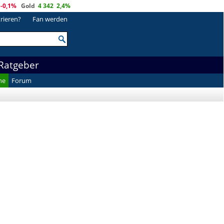
-0,1%
Gold
4 342
2,4%
trieren?
Fan werden
Ratgeber
he
Forum