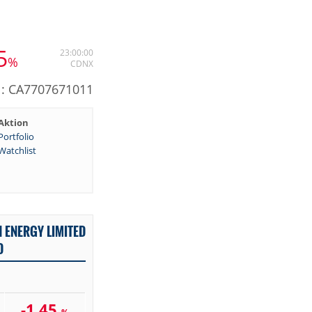
5
23:00:00
%
CDNX
: CA7707671011
Aktion
Portfolio
Watchlist
 ENERGY LIMITED
D
-1,45