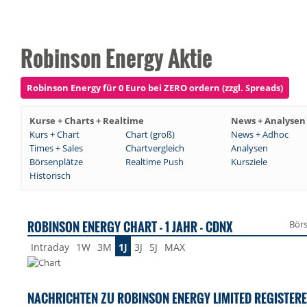
Robinson Energy Aktie
Robinson Energy für 0 Euro bei ZERO ordern (zzgl. Spreads)
Kurse + Charts + Realtime
News + Analysen
Kurs + Chart
Chart (groß)
News + Adhoc
Times + Sales
Chartvergleich
Analysen
Börsenplätze
Realtime Push
Kursziele
Historisch
ROBINSON ENERGY CHART - 1 JAHR - CDNX
Bör
Intraday
1W
3M
1J
3J
5J
MAX
NACHRICHTEN ZU ROBINSON ENERGY LIMITED REGISTER