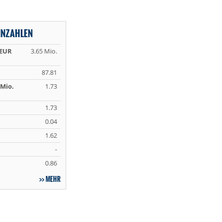
NNZAHLEN
 EUR
3.65 Mio.
87.81
Mio.
1.73
1.73
0.04
1.62
-
0.86
MEHR