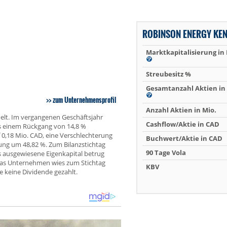
ROBINSON ENERGY KE
Marktkapitalisierung in
Streubesitz %
Gesamtanzahl Aktien in 
zum Unternehmensprofil
Anzahl Aktien in Mio.
elt. Im vergangenen Geschäftsjahr
Cashflow/Aktie in CAD
as einem Rückgang von 14,8 %
f 0,18 Mio. CAD, eine Verschlechterung
Buchwert/Aktie in CAD
rung um 48,82 %. Zum Bilanzstichtag
90 Tage Vola
 ausgewiesene Eigenkapital betrug
 Das Unternehmen wies zum Stichtag
KBV
e keine Dividende gezahlt.