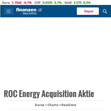
ro
1,1544
-0,1%
CHF
0,9335
0,1%
Gold
4 270
0,5%
Depot
ROC Energy Acquisition Aktie
Kurse + Charts + Realtime