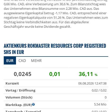
0,66 Mio. CAD, eine Verbesserung um 30,6 %. Zum Bilanzstichtag wies
das Unternehmen eine Bilanzsumme von 2,28 Mio. CAD aus. Das
ausgewiesene Eigenkapital betrug -1,17 Mio. CAD, entsprechend einer
negativen Eigenkapitalquote von 51,26 %. Das Unternehmen wies zum
Stichtag keine Verbindlichkeiten aus. Für das abgelaufene
Geschäftsjahr wurde keine Dividende gezahlt.
AKTIENKURS ROKMASTER RESOURCES CORP REGISTERED
SHS IN EUR
EUR
CAD
MEHR
0,0245
0,01
36,11
%
Kurszeit
06.08.2026 12:47:38
Vortag
/
Eröffnung
0,02 / 0,02
Volumen (Stück)
0
5,54 Mio
Marktkap. (EUR)
Tageshoch
/
Tagestief
0,02 / 0,02