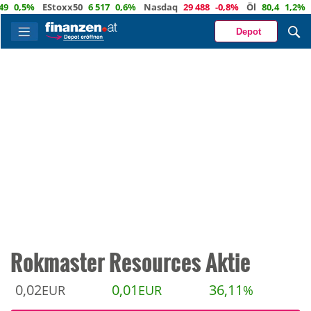
,5%
EStoxx50
6 517
0,6%
Nasdaq
29 488
-0,8%
Öl
80,4
1,2%
Eur
Depot
Rokmaster Resources Aktie
0,02
0,01
36,11
EUR
EUR
%