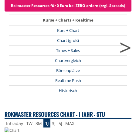
Rokmaster Resources für 0 Euro bei ZERO ordern (zzgl. Spreads)
Kurse + Charts + Realtime
Kurs + Chart
>
Chart (groß)
Times + Sales
Chartvergleich
Börsenplätze
Realtime Push
Historisch
ROKMASTER RESOURCES CHART - 1 JAHR - STU
Intraday
1W
3M
1J
3J
5J
MAX