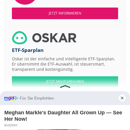
JETZT INFORMIEREN
ETF-Sparplan
Oskar ist der einfache und intelligente ETF-Sparplan.
Er übernimmt die ETF-Auswahl, ist steuersmart,
transparent und kostengünstig.
JETZT MEHR ERFAHREN
Für Sie Empfohlen
Meghan Markle's Daughter All Grown Up — See
Aktien ATX
DAX
EuroStoxx 50
Dow Jones
NASDAQ 100
Nikkei 225
Her Now!
S&P 500
BUZZDAY