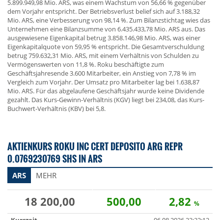
5.899.949,98 Mio. ARS, was einem Wachstum von 56,66 % gegenüber
dem Vorjahr entspricht. Der Betriebsverlust belief sich auf 3.188,32
Mio. ARS, eine Verbesserung von 98,14 %. Zum Bilanzstichtag wies das
Unternehmen eine Bilanzsumme von 6.435.433,78 Mio. ARS aus. Das
ausgewiesene Eigenkapital betrug 3.858.146,98 Mio. ARS, was einer
Eigenkapitalquote von 59,95 % entspricht. Die Gesamtverschuldung
betrug 759.632,31 Mio. ARS, mit einem Verhältnis von Schulden zu
Vermögenswerten von 11,8 %. Roku beschäftigte zum
Geschäftsjahresende 3.600 Mitarbeiter, ein Anstieg von 7,78 % im
Vergleich zum Vorjahr. Der Umsatz pro Mitarbeiter lag bei 1.638,87
Mio. ARS. Für das abgelaufene Geschäftsjahr wurde keine Dividende
gezahlt. Das Kurs-Gewinn-Verhältnis (KGV) liegt bei 234,08, das Kurs-
Buchwert-Verhältnis (KBV) bei 5,8.
AKTIENKURS ROKU INC CERT DEPOSITO ARG REPR
0.0769230769 SHS IN ARS
ARS
MEHR
18 200,00
500,00
2,82
%