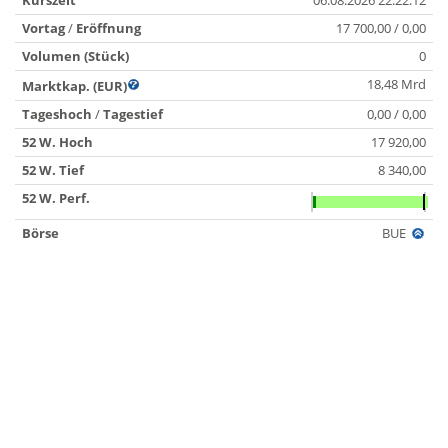
Kurszeit
06.08.2026 22:22:12
Vortag
/
Eröffnung
17 700,00 / 0,00
Volumen (Stück)
0
18,48 Mrd
Marktkap. (EUR)
Tageshoch
/
Tagestief
0,00 / 0,00
52 W. Hoch
17 920,00
52 W. Tief
8 340,00
52 W. Perf.
Börse
BUE