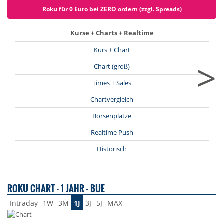
Roku für 0 Euro bei ZERO ordern (zzgl. Spreads)
Kurse + Charts + Realtime
Kurs + Chart
>
Chart (groß)
Times + Sales
Chartvergleich
Börsenplätze
Realtime Push
Historisch
ROKU CHART - 1 JAHR - BUE
Intraday
1W
3M
1J
3J
5J
MAX