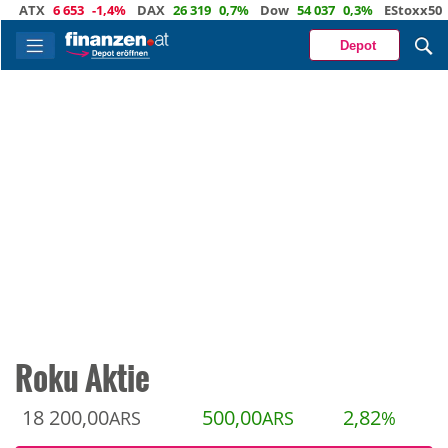
TX
6 653
-1,4%
DAX
26 319
0,7%
Dow
54 037
0,3%
EStoxx50
6 52
Depot
Roku Aktie
18 200,00
500,00
2,82
ARS
ARS
%