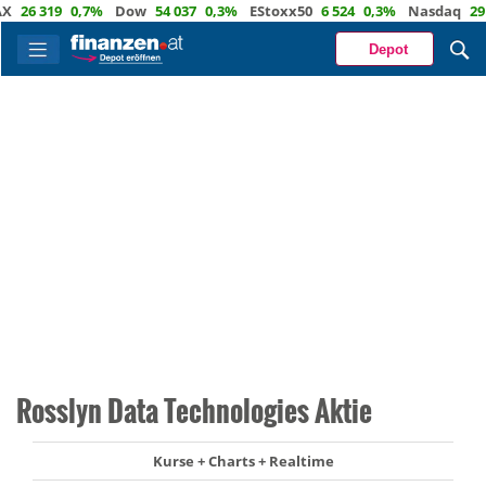
26 319
0,7%
Dow
54 037
0,3%
EStoxx50
6 524
0,3%
Nasdaq
29 722
Depot
Rosslyn Data Technologies Aktie
Kurse + Charts + Realtime