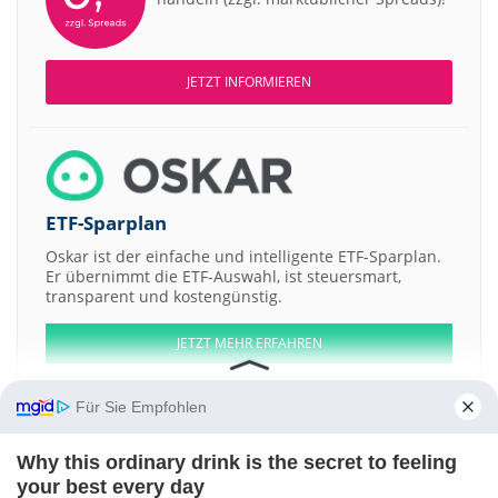
JETZT INFORMIEREN
ETF-Sparplan
Oskar ist der einfache und intelligente ETF-Sparplan.
Er übernimmt die ETF-Auswahl, ist steuersmart,
transparent und kostengünstig.
JETZT MEHR ERFAHREN
Für Sie Empfohlen
Why this ordinary drink is the secret to feeling
Aktien ATX
DAX
EuroStoxx 50
Dow Jones
NASDAQ 100
Nikkei 225
your best every day
S&P 500