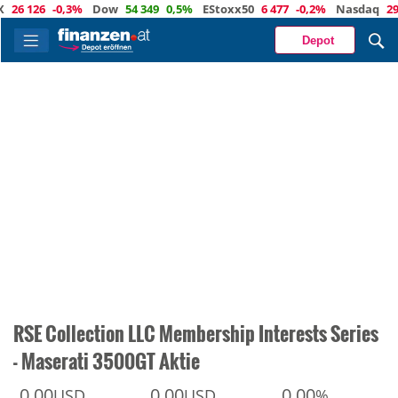
 126
-0,3%
Dow
54 349
0,5%
EStoxx50
6 477
-0,2%
Nasdaq
29 488
Depot
RSE Collection LLC Membership Interests Series
- Maserati 3500GT Aktie
0,00
0,00
0,00
USD
USD
%